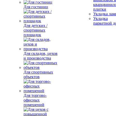
кварцвинил
Для гостиниц
плитки
Укладка лам
Укладка
паркетной д
Для детских /
спортивных
площадок
Для складов, цехов
и производства
Для спортивных
объектов
Для торгово-
офисных
помещений