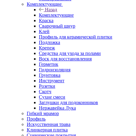
Комплектующие
Назад
Комплектующие
Краска
Сварочный шнур
Клей
Профиль для керамической плитки
Подложка
Крепеж
Средства для ухода за полами
Воск для восстановления
Герметик
Гидроизоляция
Грунтовка
Инструмент
Розетки
Скотч
Сухие смеси
Заглушки для подоконников
Нержавейка Лука
Гибкий мрамор
Профиль
Искусственная трава
Клинкерная плитка
Сценические покрытия