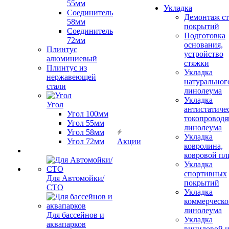
55мм
Укладка
Соединитель
Демонтаж с
58мм
покрытий
Соединитель
Подготовка
72мм
основания,
Плинтус
устройство
алюминиевый
стяжки
Плинтус из
Укладка
нержавеющей
натуральног
стали
линолеума
Укладка
Угол
антистатиче
Угол 100мм
токопроводя
Угол 55мм
линолеума
Угол 58мм
Укладка
Угол 72мм
Акции
ковролина,
ковровой пл
Укладка
спортивных
Для Автомойки/
покрытий
СТО
Укладка
коммерческо
линолеума
Для бассейнов и
Укладка
аквапарков
виниловой 