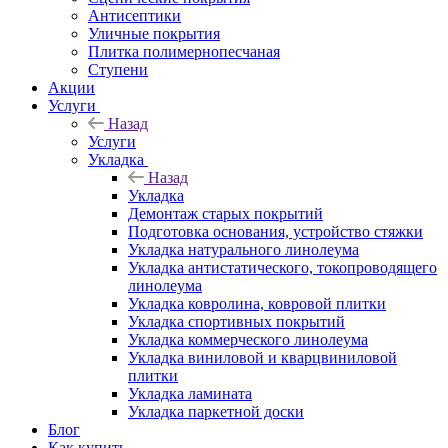
Антисептики
Уличные покрытия
Плитка полимернопесчаная
Ступени
Акции
Услуги
Назад
Услуги
Укладка
Назад
Укладка
Демонтаж старых покрытий
Подготовка основания, устройство стяжки
Укладка натурального линолеума
Укладка антистатического, токопроводящего
линолеума
Укладка ковролина, ковровой плитки
Укладка спортивных покрытий
Укладка коммерческого линолеума
Укладка виниловой и кварцвиниловой
плитки
Укладка ламината
Укладка паркетной доски
Блог
Как купить