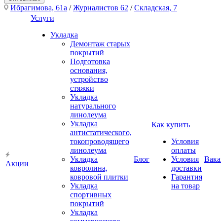
Ибрагимова, 61а
/
Журналистов 62
/
Складская, 7
Услуги
Укладка
Демонтаж старых
покрытий
Подготовка
основания,
устройство
стяжки
Укладка
натурального
линолеума
Укладка
Как купить
антистатического,
токопроводящего
Условия
линолеума
оплаты
Укладка
Блог
Условия
Вака
Акции
ковролина,
доставки
ковровой плитки
Гарантия
Укладка
на товар
спортивных
покрытий
Укладка