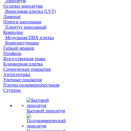
Линолеум
Остатки линолеума
Виниловая плитка (LVT)
Ламинат
Пороги напольные
Плинтус напольный
Ковролин
Модульная ПВХ плитка
Комплектующие
Гибкий мрамор
Профиль
Искусственная трава
Клинкерная плитка
Сценические покрытия
Антисептики
Уличные покрытия
Плитка полимернопесчаная
Ступени
Бытовой линолеум