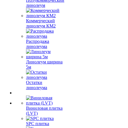
Полукоммерческий
линолеум
Коммерческий
линолеум КМ2
Распродажа
линолеума
Линолеум ширина
5м
Остатки
линолеума
Виниловая плитка
(LVT)
SPC плитка