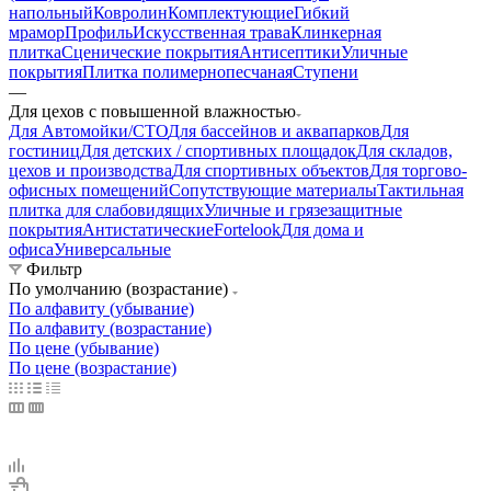
напольный
Ковролин
Комплектующие
Гибкий
мрамор
Профиль
Искусственная трава
Клинкерная
плитка
Сценические покрытия
Антисептики
Уличные
покрытия
Плитка полимернопесчаная
Ступени
—
Для цехов с повышенной влажностью
Для Автомойки/СТО
Для бассейнов и аквапарков
Для
гостиниц
Для детских / спортивных площадок
Для складов,
цехов и производства
Для спортивных объектов
Для торгово-
офисных помещений
Сопутствующие материалы
Тактильная
плитка для слабовидящих
Уличные и грязезащитные
покрытия
Антистатические
Fortelook
Для дома и
офиса
Универсальные
Фильтр
По умолчанию (возрастание)
По алфавиту (убывание)
По алфавиту (возрастание)
По цене (убывание)
По цене (возрастание)