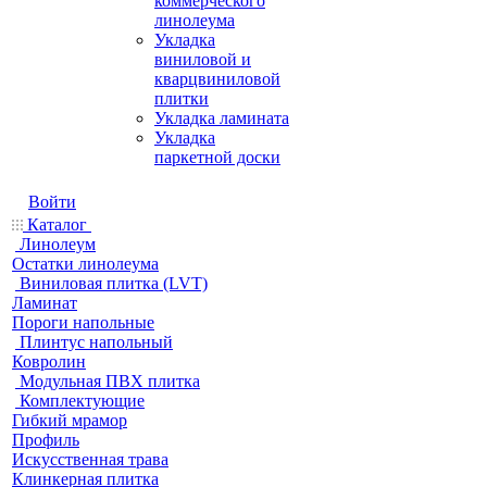
коммерческого
линолеума
Укладка
виниловой и
кварцвиниловой
плитки
Укладка ламината
Укладка
паркетной доски
Войти
Каталог
Линолеум
Остатки линолеума
Виниловая плитка (LVT)
Ламинат
Пороги напольные
Плинтус напольный
Ковролин
Модульная ПВХ плитка
Комплектующие
Гибкий мрамор
Профиль
Искусственная трава
Клинкерная плитка