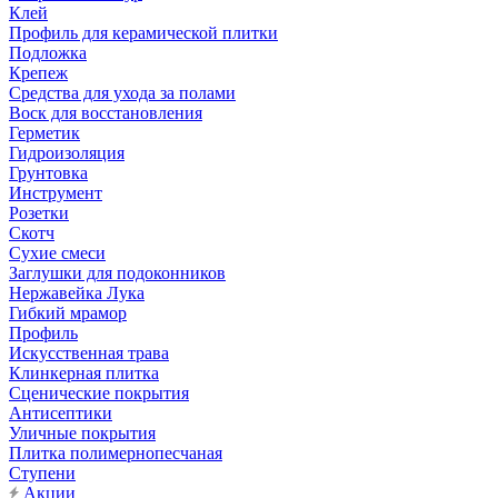
Клей
Профиль для керамической плитки
Подложка
Крепеж
Средства для ухода за полами
Воск для восстановления
Герметик
Гидроизоляция
Грунтовка
Инструмент
Розетки
Скотч
Сухие смеси
Заглушки для подоконников
Нержавейка Лука
Гибкий мрамор
Профиль
Искусственная трава
Клинкерная плитка
Сценические покрытия
Антисептики
Уличные покрытия
Плитка полимернопесчаная
Ступени
Акции