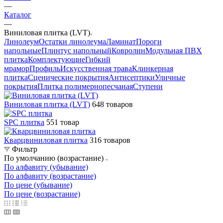
—
Каталог
—
Виниловая плитка (LVT)
Линолеум
Остатки линолеума
Ламинат
Пороги
напольные
Плинтус напольный
Ковролин
Модульная ПВХ
плитка
Комплектующие
Гибкий
мрамор
Профиль
Искусственная трава
Клинкерная
плитка
Сценические покрытия
Антисептики
Уличные
покрытия
Плитка полимернопесчаная
Ступени
Виниловая плитка (LVT)
648 товаров
SPC плитка
551 товар
Кварцвиниловая плитка
316 товаров
Фильтр
По умолчанию (возрастание)
По алфавиту (убывание)
По алфавиту (возрастание)
По цене (убывание)
По цене (возрастание)