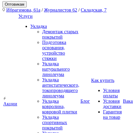
Оптовикам
Ибрагимова, 61а
/
Журналистов 62
/
Складская, 7
Услуги
Укладка
Демонтаж старых
покрытий
Подготовка
основания,
устройство
стяжки
Укладка
натурального
линолеума
Укладка
Как купить
антистатического,
токопроводящего
Условия
линолеума
оплаты
Укладка
Блог
Условия
Вака
Акции
ковролина,
доставки
ковровой плитки
Гарантия
Укладка
на товар
спортивных
покрытий