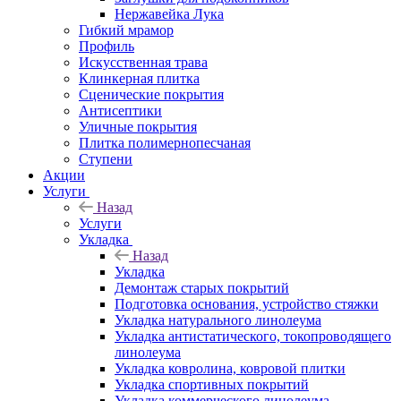
Нержавейка Лука
Гибкий мрамор
Профиль
Искусственная трава
Клинкерная плитка
Сценические покрытия
Антисептики
Уличные покрытия
Плитка полимернопесчаная
Ступени
Акции
Услуги
Назад
Услуги
Укладка
Назад
Укладка
Демонтаж старых покрытий
Подготовка основания, устройство стяжки
Укладка натурального линолеума
Укладка антистатического, токопроводящего
линолеума
Укладка ковролина, ковровой плитки
Укладка спортивных покрытий
Укладка коммерческого линолеума