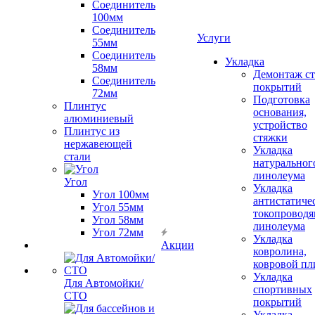
Соединитель
100мм
Соединитель
Услуги
55мм
Соединитель
Укладка
58мм
Демонтаж с
Соединитель
покрытий
72мм
Подготовка
Плинтус
основания,
алюминиевый
устройство
Плинтус из
стяжки
нержавеющей
Укладка
стали
натуральног
линолеума
Угол
Укладка
Угол 100мм
антистатиче
Угол 55мм
токопроводя
Угол 58мм
линолеума
Угол 72мм
Укладка
Акции
ковролина,
ковровой пл
Укладка
Для Автомойки/
спортивных
СТО
покрытий
Укладка