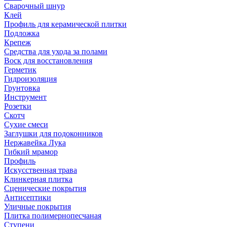
Сварочный шнур
Клей
Профиль для керамической плитки
Подложка
Крепеж
Средства для ухода за полами
Воск для восстановления
Герметик
Гидроизоляция
Грунтовка
Инструмент
Розетки
Скотч
Сухие смеси
Заглушки для подоконников
Нержавейка Лука
Гибкий мрамор
Профиль
Искусственная трава
Клинкерная плитка
Сценические покрытия
Антисептики
Уличные покрытия
Плитка полимернопесчаная
Ступени