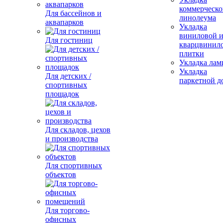
коммерческо
Для бассейнов и
линолеума
аквапарков
Укладка
виниловой 
Для гостиниц
кварцвинил
плитки
Укладка лам
Укладка
Для детских /
паркетной д
спортивных
площадок
Для складов, цехов
и производства
Для спортивных
объектов
Для торгово-
офисных