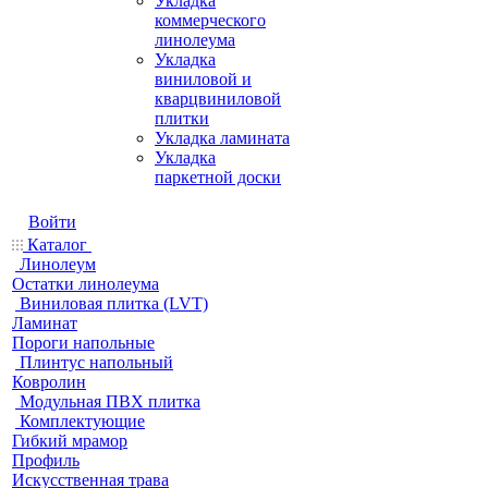
Укладка
коммерческого
линолеума
Укладка
виниловой и
кварцвиниловой
плитки
Укладка ламината
Укладка
паркетной доски
Войти
Каталог
Линолеум
Остатки линолеума
Виниловая плитка (LVT)
Ламинат
Пороги напольные
Плинтус напольный
Ковролин
Модульная ПВХ плитка
Комплектующие
Гибкий мрамор
Профиль
Искусственная трава