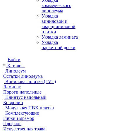
Укладка
коммерческого
линолеума
Укладка
виниловой и
кварцвиниловой
плитки
Укладка ламината
Укладка
паркетной доски
Войти
Каталог
Линолеум
Остатки линолеума
Виниловая плитка (LVT)
Ламинат
Пороги напольные
Плинтус напольный
Ковролин
Модульная ПВХ плитка
Комплектующие
Гибкий мрамор
Профиль
Искусственная трава