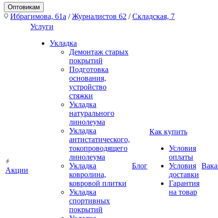
Оптовикам
Ибрагимова, 61а
/
Журналистов 62
/
Складская, 7
Услуги
Укладка
Демонтаж старых
покрытий
Подготовка
основания,
устройство
стяжки
Укладка
натурального
линолеума
Укладка
Как купить
антистатического,
токопроводящего
Условия
линолеума
оплаты
Укладка
Блог
Условия
Вака
Акции
ковролина,
доставки
ковровой плитки
Гарантия
Укладка
на товар
спортивных
покрытий