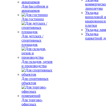
коммерческо
Для бассейнов и
линолеума
аквапарков
Укладка
виниловой 
Для гостиниц
кварцвинил
плитки
Укладка лам
Укладка
Для детских /
паркетной д
спортивных
площадок
Для складов, цехов
и производства
Для спортивных
объектов
Для торгово-
офисных