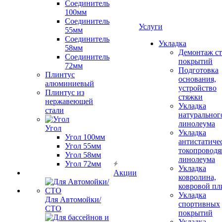
Соединитель
100мм
Соединитель
Услуги
55мм
Соединитель
Укладка
58мм
Демонтаж с
Соединитель
покрытий
72мм
Подготовка
Плинтус
основания,
алюминиевый
устройство
Плинтус из
стяжки
нержавеющей
Укладка
стали
натуральног
линолеума
Угол
Укладка
Угол 100мм
антистатиче
Угол 55мм
токопроводя
Угол 58мм
линолеума
Угол 72мм
Укладка
Акции
ковролина,
ковровой пл
Укладка
Для Автомойки/
спортивных
СТО
покрытий
Укладка