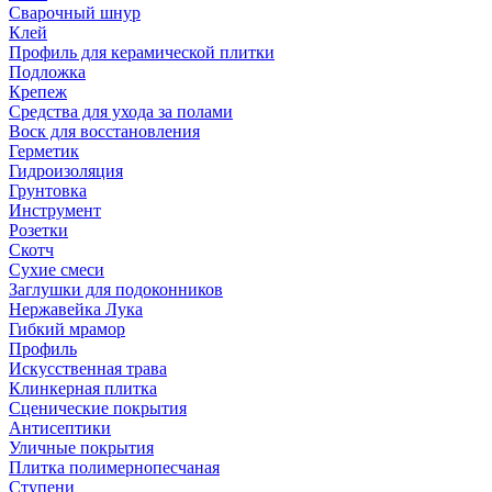
Сварочный шнур
Клей
Профиль для керамической плитки
Подложка
Крепеж
Средства для ухода за полами
Воск для восстановления
Герметик
Гидроизоляция
Грунтовка
Инструмент
Розетки
Скотч
Сухие смеси
Заглушки для подоконников
Нержавейка Лука
Гибкий мрамор
Профиль
Искусственная трава
Клинкерная плитка
Сценические покрытия
Антисептики
Уличные покрытия
Плитка полимернопесчаная
Ступени