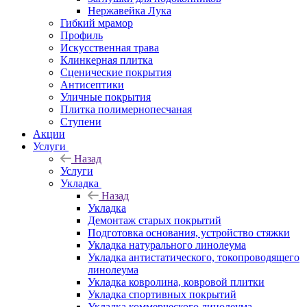
Нержавейка Лука
Гибкий мрамор
Профиль
Искусственная трава
Клинкерная плитка
Сценические покрытия
Антисептики
Уличные покрытия
Плитка полимернопесчаная
Ступени
Акции
Услуги
Назад
Услуги
Укладка
Назад
Укладка
Демонтаж старых покрытий
Подготовка основания, устройство стяжки
Укладка натурального линолеума
Укладка антистатического, токопроводящего
линолеума
Укладка ковролина, ковровой плитки
Укладка спортивных покрытий
Укладка коммерческого линолеума