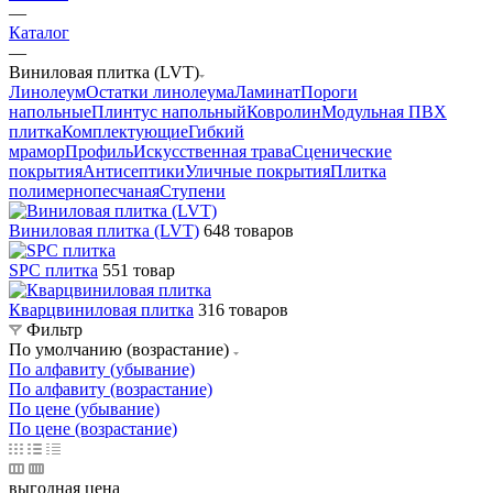
—
Каталог
—
Виниловая плитка (LVT)
Линолеум
Остатки линолеума
Ламинат
Пороги
напольные
Плинтус напольный
Ковролин
Модульная ПВХ
плитка
Комплектующие
Гибкий
мрамор
Профиль
Искусственная трава
Сценические
покрытия
Антисептики
Уличные покрытия
Плитка
полимернопесчаная
Ступени
Виниловая плитка (LVT)
648 товаров
SPC плитка
551 товар
Кварцвиниловая плитка
316 товаров
Фильтр
По умолчанию (возрастание)
По алфавиту (убывание)
По алфавиту (возрастание)
По цене (убывание)
По цене (возрастание)
выгодная цена