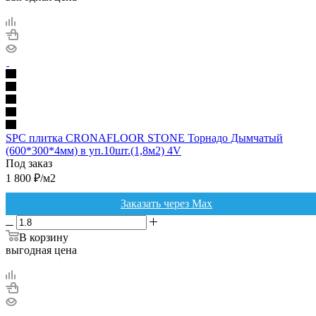
SPC плитка CRONAFLOOR STONE Торнадо Дымчатый
(600*300*4мм) в уп.10шт.(1,8м2) 4V
Под заказ
1 800
₽
/м2
Заказать через Max
В корзину
выгодная цена