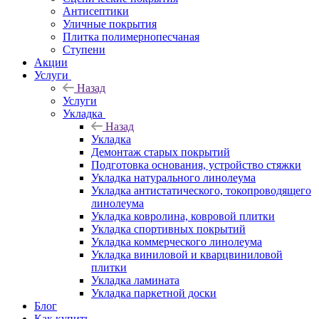
Антисептики
Уличные покрытия
Плитка полимернопесчаная
Ступени
Акции
Услуги
Назад
Услуги
Укладка
Назад
Укладка
Демонтаж старых покрытий
Подготовка основания, устройство стяжки
Укладка натурального линолеума
Укладка антистатического, токопроводящего
линолеума
Укладка ковролина, ковровой плитки
Укладка спортивных покрытий
Укладка коммерческого линолеума
Укладка виниловой и кварцвиниловой
плитки
Укладка ламината
Укладка паркетной доски
Блог
Как купить