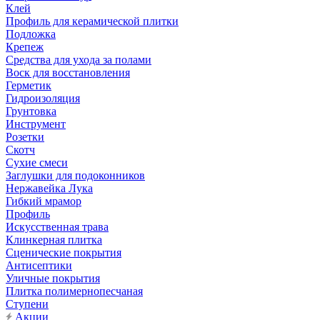
Клей
Профиль для керамической плитки
Подложка
Крепеж
Средства для ухода за полами
Воск для восстановления
Герметик
Гидроизоляция
Грунтовка
Инструмент
Розетки
Скотч
Сухие смеси
Заглушки для подоконников
Нержавейка Лука
Гибкий мрамор
Профиль
Искусственная трава
Клинкерная плитка
Сценические покрытия
Антисептики
Уличные покрытия
Плитка полимернопесчаная
Ступени
Акции