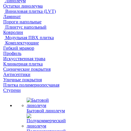
Линолеум
Остатки линолеума
Виниловая плитка (LVT)
Ламинат
Пороги напольные
Плинтус напольный
Ковролин
Модульная ПВХ плитка
Комплектующие
Гибкий мрамор
Профиль
Искусственная трава
Клинкерная плитка
Сценические покрытия
Антисептики
Уличные покрытия
Плитка полимернопесчаная
Ступени
Бытовой линолеум