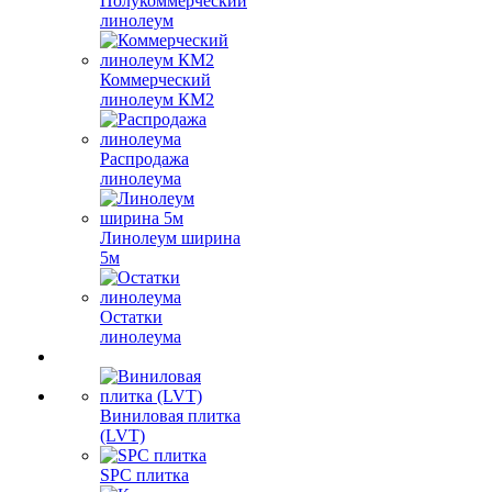
Полукоммерческий
линолеум
Коммерческий
линолеум КМ2
Распродажа
линолеума
Линолеум ширина
5м
Остатки
линолеума
Виниловая плитка
(LVT)
SPC плитка