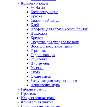
Комплектующие
Назад
Комплектующие
Краска
Сварочный шнур
Клей
Профиль для керамической плитки
Подложка
Крепеж
Средства для ухода за полами
Воск для восстановления
Герметик
Гидроизоляция
Грунтовка
Инструмент
Розетки
Скотч
Сухие смеси
Заглушки для подоконников
Нержавейка Лука
Гибкий мрамор
Профиль
Искусственная трава
Клинкерная плитка
Сценические покрытия