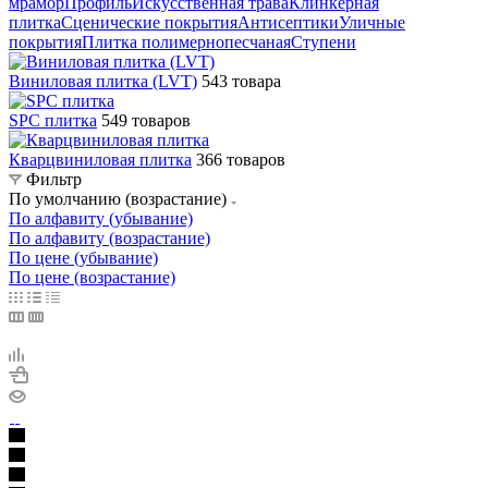
мрамор
Профиль
Искусственная трава
Клинкерная
плитка
Сценические покрытия
Антисептики
Уличные
покрытия
Плитка полимернопесчаная
Ступени
Виниловая плитка (LVT)
543 товара
SPC плитка
549 товаров
Кварцвиниловая плитка
366 товаров
Фильтр
По умолчанию (возрастание)
По алфавиту (убывание)
По алфавиту (возрастание)
По цене (убывание)
По цене (возрастание)