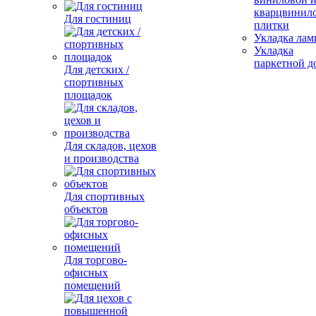
кварцвинил
Для гостиниц
плитки
Укладка лам
Укладка
паркетной д
Для детских /
спортивных
площадок
Для складов, цехов
и производства
Для спортивных
объектов
Для торгово-
офисных
помещений