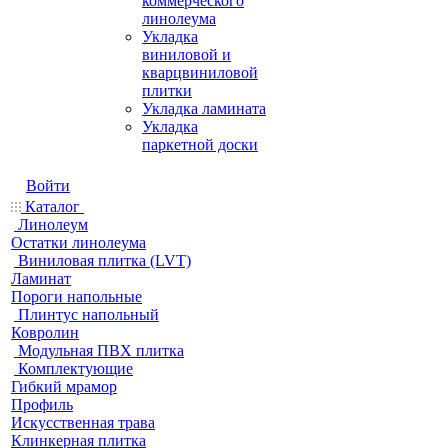
коммерческого
линолеума
Укладка
виниловой и
кварцвиниловой
плитки
Укладка ламината
Укладка
паркетной доски
Войти
Каталог
Линолеум
Остатки линолеума
Виниловая плитка (LVT)
Ламинат
Пороги напольные
Плинтус напольный
Ковролин
Модульная ПВХ плитка
Комплектующие
Гибкий мрамор
Профиль
Искусственная трава
Клинкерная плитка