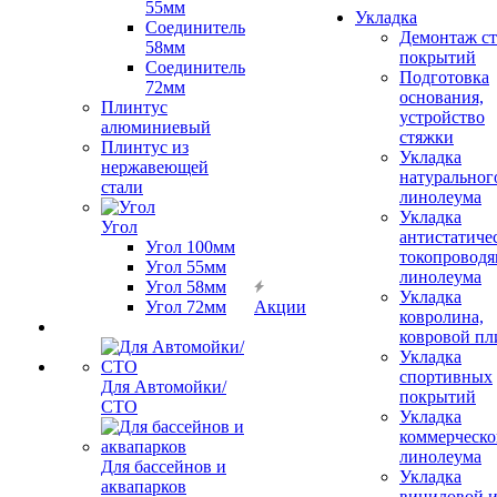
55мм
Укладка
Соединитель
Демонтаж с
58мм
покрытий
Соединитель
Подготовка
72мм
основания,
Плинтус
устройство
алюминиевый
стяжки
Плинтус из
Укладка
нержавеющей
натуральног
стали
линолеума
Укладка
Угол
антистатиче
Угол 100мм
токопроводя
Угол 55мм
линолеума
Угол 58мм
Укладка
Угол 72мм
Акции
ковролина,
ковровой пл
Укладка
спортивных
Для Автомойки/
покрытий
СТО
Укладка
коммерческо
линолеума
Для бассейнов и
Укладка
аквапарков
виниловой 