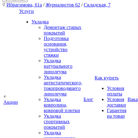
Ибрагимова, 61а
/
Журналистов 62
/
Складская, 7
Услуги
Укладка
Демонтаж старых
покрытий
Подготовка
основания,
устройство
стяжки
Укладка
натурального
линолеума
Укладка
Как купить
антистатического,
токопроводящего
Условия
линолеума
оплаты
Укладка
Блог
Условия
Вака
Акции
ковролина,
доставки
ковровой плитки
Гарантия
Укладка
на товар
спортивных
покрытий
Укладка