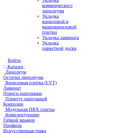
Укладка
коммерческого
линолеума
Укладка
виниловой и
кварцвиниловой
плитки
Укладка ламината
Укладка
паркетной доски
Войти
Каталог
Линолеум
Остатки линолеума
Виниловая плитка (LVT)
Ламинат
Пороги напольные
Плинтус напольный
Ковролин
Модульная ПВХ плитка
Комплектующие
Гибкий мрамор
Профиль
Искусственная трава