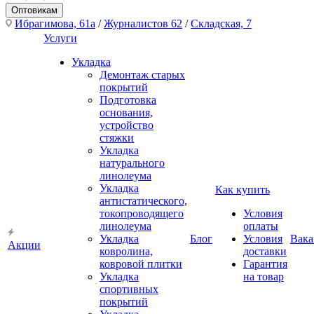
Оптовикам
Ибрагимова, 61а
/
Журналистов 62
/
Складская, 7
Услуги
Укладка
Демонтаж старых
покрытий
Подготовка
основания,
устройство
стяжки
Укладка
натурального
линолеума
Укладка
Как купить
антистатического,
токопроводящего
Условия
линолеума
оплаты
Укладка
Блог
Условия
Вака
Акции
ковролина,
доставки
ковровой плитки
Гарантия
Укладка
на товар
спортивных
покрытий