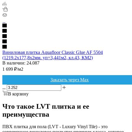
Виниловая плитка Aquafloor Сlassic Glue AF 5504
(1219.2х177,8х2мм. уп=3,441м2, кл.43, КМ2)
В наличии: 24.087
1 699
₽
/м2
Заказать через Max
В корзину
Что такое LVT плитка и ее
преимущества
ПВХ плитка для пола (LVT - Luxury Vinyl Tile) - это
современное виниловое покрытие премиум-класса, которое