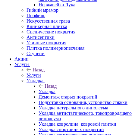
Нержавейка Лука
Гибкий мрамор
Профиль
Искусственная трава
Клинкерная плитка
Сценические покрытия
Антисептики
Уличные покрытия
Плитка полимернопесчаная
Ступени
Акции
Услуги
Назад
Услуги
Укладка
Назад
Укладка
Демонтаж старых покрытий
Подготовка основания, устройство стяжки
Укладка натурального линолеума
Укладка антистатического, токопроводящего
линолеума
Укладка ковролина, ковровой плитки
Укладка спортивных покрытий
Укладка коммерческого линолеума