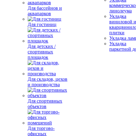
коммерческо
Для бассейнов и
линолеума
аквапарков
Укладка
виниловой 
Для гостиниц
кварцвинил
плитки
Укладка лам
Укладка
Для детских /
паркетной д
спортивных
площадок
Для складов, цехов
и производства
Для спортивных
объектов
Для торгово-
офисных