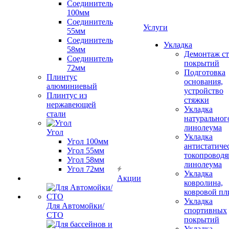
Соединитель
100мм
Соединитель
Услуги
55мм
Соединитель
Укладка
58мм
Демонтаж с
Соединитель
покрытий
72мм
Подготовка
Плинтус
основания,
алюминиевый
устройство
Плинтус из
стяжки
нержавеющей
Укладка
стали
натуральног
линолеума
Угол
Укладка
Угол 100мм
антистатиче
Угол 55мм
токопроводя
Угол 58мм
линолеума
Угол 72мм
Укладка
Акции
ковролина,
ковровой пл
Укладка
Для Автомойки/
спортивных
СТО
покрытий
Укладка