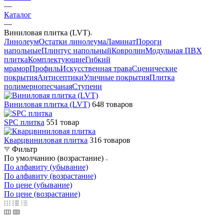
—
Каталог
—
Виниловая плитка (LVT)
Линолеум
Остатки линолеума
Ламинат
Пороги
напольные
Плинтус напольный
Ковролин
Модульная ПВХ
плитка
Комплектующие
Гибкий
мрамор
Профиль
Искусственная трава
Сценические
покрытия
Антисептики
Уличные покрытия
Плитка
полимернопесчаная
Ступени
Виниловая плитка (LVT)
648 товаров
SPC плитка
551 товар
Кварцвиниловая плитка
316 товаров
Фильтр
По умолчанию (возрастание)
По алфавиту (убывание)
По алфавиту (возрастание)
По цене (убывание)
По цене (возрастание)