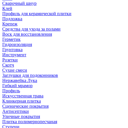
Сварочный шнур
Клей
Профиль для керамической плитки
Подложка
Крепеж
Средства для ухода за полами
Воск для восстановления
Герметик
Гидроизоляция
Грунтовка
Инструмент
Розетки
Скотч
Сухие смеси
Заглушки для подоконников
Нержавейка Лука
Гибкий мрамор
Профиль
Искусственная трава
Клинкерная плитка
Сценические покрытия
Антисептики
Уличные покрытия
Плитка полимернопесчаная
Ступени