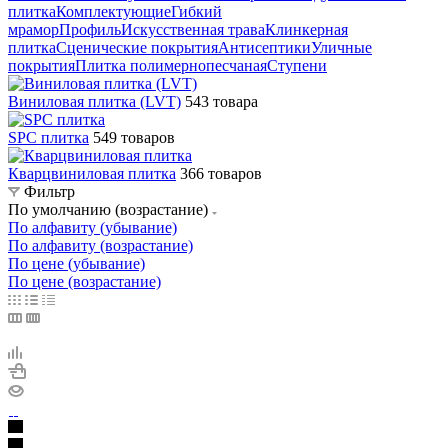
плитка
Комплектующие
Гибкий
мрамор
Профиль
Искусственная трава
Клинкерная
плитка
Сценические покрытия
Антисептики
Уличные
покрытия
Плитка полимернопесчаная
Ступени
Виниловая плитка (LVT)
543 товара
SPC плитка
549 товаров
Кварцвиниловая плитка
366 товаров
Фильтр
По умолчанию (возрастание)
По алфавиту (убывание)
По алфавиту (возрастание)
По цене (убывание)
По цене (возрастание)