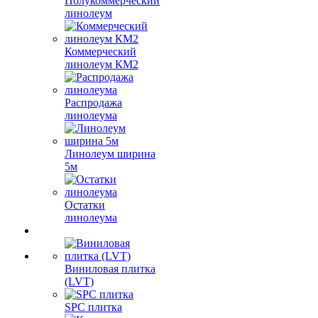
Полукоммерческий
линолеум
Коммерческий
линолеум КМ2
Распродажа
линолеума
Линолеум ширина
5м
Остатки
линолеума
Виниловая плитка
(LVT)
SPC плитка