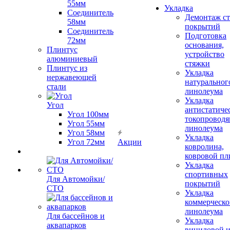
55мм
Укладка
Соединитель
Демонтаж с
58мм
покрытий
Соединитель
Подготовка
72мм
основания,
Плинтус
устройство
алюминиевый
стяжки
Плинтус из
Укладка
нержавеющей
натуральног
стали
линолеума
Укладка
Угол
антистатиче
Угол 100мм
токопроводя
Угол 55мм
линолеума
Угол 58мм
Укладка
Угол 72мм
Акции
ковролина,
ковровой пл
Укладка
спортивных
Для Автомойки/
покрытий
СТО
Укладка
коммерческо
линолеума
Для бассейнов и
Укладка
аквапарков
виниловой 