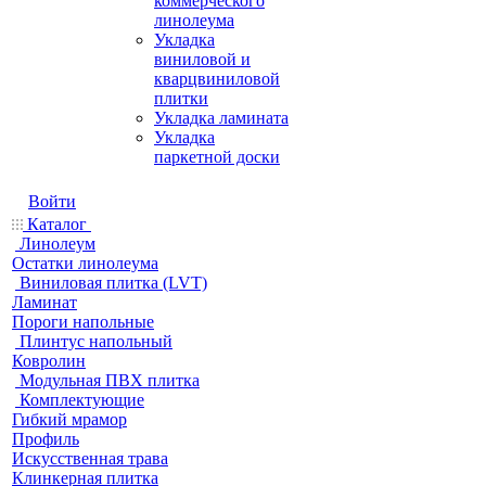
коммерческого
линолеума
Укладка
виниловой и
кварцвиниловой
плитки
Укладка ламината
Укладка
паркетной доски
Войти
Каталог
Линолеум
Остатки линолеума
Виниловая плитка (LVT)
Ламинат
Пороги напольные
Плинтус напольный
Ковролин
Модульная ПВХ плитка
Комплектующие
Гибкий мрамор
Профиль
Искусственная трава
Клинкерная плитка