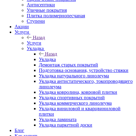
Антисептики
Уличные покрытия
Плитка полимернопесчаная
Ступени
Акции
Услуги
Назад
Услуги
Укладка
Назад
Укладка
Демонтаж старых покрытий
Подготовка основания, устройство стяжки
Укладка натурального линолеума
Укладка антистатического, токопроводящего
линолеума
Укладка ковролина, ковровой плитки
Укладка спортивных покрытий
Укладка коммерческого линолеума
Укладка виниловой и кварцвиниловой
плитки
Укладка ламината
Укладка паркетной доски
Блог
Как купить