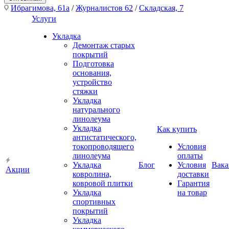
Ибрагимова, 61а
/
Журналистов 62
/
Складская, 7
Услуги
Укладка
Демонтаж старых
покрытий
Подготовка
основания,
устройство
стяжки
Укладка
натурального
линолеума
Укладка
Как купить
антистатического,
токопроводящего
Условия
линолеума
оплаты
Укладка
Блог
Условия
Вака
Акции
ковролина,
доставки
ковровой плитки
Гарантия
Укладка
на товар
спортивных
покрытий
Укладка