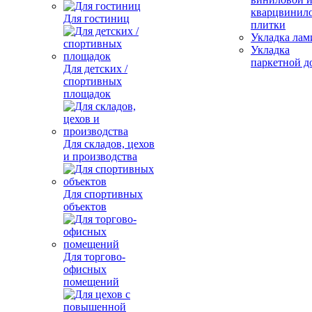
кварцвинил
Для гостиниц
плитки
Укладка лам
Укладка
паркетной д
Для детских /
спортивных
площадок
Для складов, цехов
и производства
Для спортивных
объектов
Для торгово-
офисных
помещений