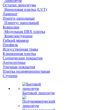
Линолеум
Остатки линолеума
Виниловая плитка (LVT)
Ламинат
Пороги напольные
Плинтус напольный
Ковролин
Модульная ПВХ плитка
Комплектующие
Гибкий мрамор
Профиль
Искусственная трава
Клинкерная плитка
Сценические покрытия
Антисептики
Уличные покрытия
Плитка полимернопесчаная
Ступени
Бытовой линолеум