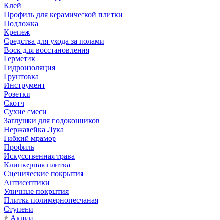
Клей
Профиль для керамической плитки
Подложка
Крепеж
Средства для ухода за полами
Воск для восстановления
Герметик
Гидроизоляция
Грунтовка
Инструмент
Розетки
Скотч
Сухие смеси
Заглушки для подоконников
Нержавейка Лука
Гибкий мрамор
Профиль
Искусственная трава
Клинкерная плитка
Сценические покрытия
Антисептики
Уличные покрытия
Плитка полимернопесчаная
Ступени
Акции