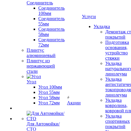
Соединитель
Соединитель
100мм
Услуги
Соединитель
55мм
Укладка
Соединитель
Демонтаж с
58мм
покрытий
Соединитель
Подготовка
72мм
основания,
Плинтус
устройство
алюминиевый
стяжки
Плинтус из
Укладка
нержавеющей
натуральног
стали
линолеума
Укладка
Угол
антистатиче
Угол 100мм
токопроводя
Угол 55мм
линолеума
Угол 58мм
Укладка
Угол 72мм
Акции
ковролина,
ковровой пл
Укладка
спортивных
Для Автомойки/
покрытий
СТО