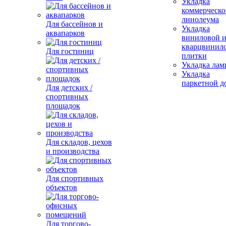
Укладка
коммерческо
линолеума
Для бассейнов и
Укладка
аквапарков
виниловой 
кварцвинил
Для гостиниц
плитки
Укладка лам
Укладка
паркетной д
Для детских /
спортивных
площадок
Для складов, цехов
и производства
Для спортивных
объектов
Для торгово-