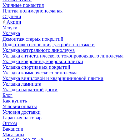
Уличные покрытия
Плитка полимернопесчаная
Ступени
Акции
Услуги
Укладка
Демонтаж старых покрытий
Подготовка основания, устройство стяжки
Укладка натурального линолеума
Укладка антистатического, токопроводящего линолеума
Укладка ковролина, ковровой плитки
Укладка спортивных покрытий
Укладка коммерческого линолеума
Укладка виниловой и кварцвиниловой плитки
Укладка ламината
Укладка паркетной доски
Блог
Как купить
Условия оплаты
Условия доставки
Гарантия на товар
Оптом
Вакансии
Магазины