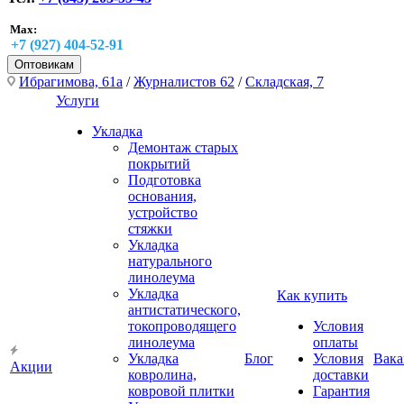
Max:
+7 (927) 404-52-91
Оптовикам
Ибрагимова, 61а
/
Журналистов 62
/
Складская, 7
Услуги
Укладка
Демонтаж старых
покрытий
Подготовка
основания,
устройство
стяжки
Укладка
натурального
линолеума
Укладка
Как купить
антистатического,
токопроводящего
Условия
линолеума
оплаты
Укладка
Блог
Условия
Вака
Акции
ковролина,
доставки
ковровой плитки
Гарантия