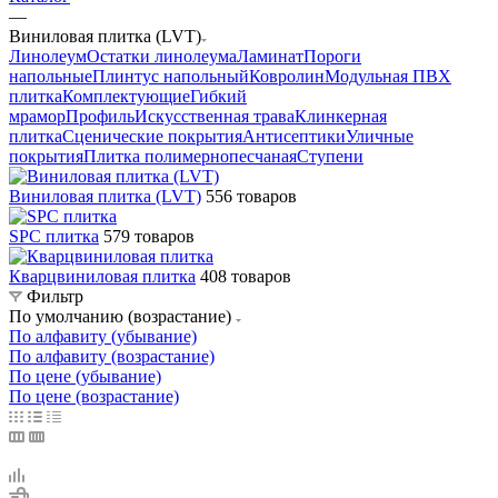
—
Виниловая плитка (LVT)
Линолеум
Остатки линолеума
Ламинат
Пороги
напольные
Плинтус напольный
Ковролин
Модульная ПВХ
плитка
Комплектующие
Гибкий
мрамор
Профиль
Искусственная трава
Клинкерная
плитка
Сценические покрытия
Антисептики
Уличные
покрытия
Плитка полимернопесчаная
Ступени
Виниловая плитка (LVT)
556 товаров
SPC плитка
579 товаров
Кварцвиниловая плитка
408 товаров
Фильтр
По умолчанию (возрастание)
По алфавиту (убывание)
По алфавиту (возрастание)
По цене (убывание)
По цене (возрастание)