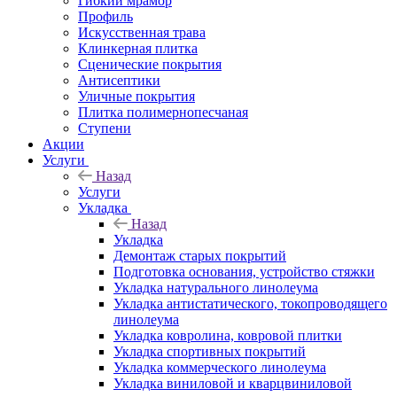
Гибкий мрамор
Профиль
Искусственная трава
Клинкерная плитка
Сценические покрытия
Антисептики
Уличные покрытия
Плитка полимернопесчаная
Ступени
Акции
Услуги
Назад
Услуги
Укладка
Назад
Укладка
Демонтаж старых покрытий
Подготовка основания, устройство стяжки
Укладка натурального линолеума
Укладка антистатического, токопроводящего
линолеума
Укладка ковролина, ковровой плитки
Укладка спортивных покрытий
Укладка коммерческого линолеума
Укладка виниловой и кварцвиниловой