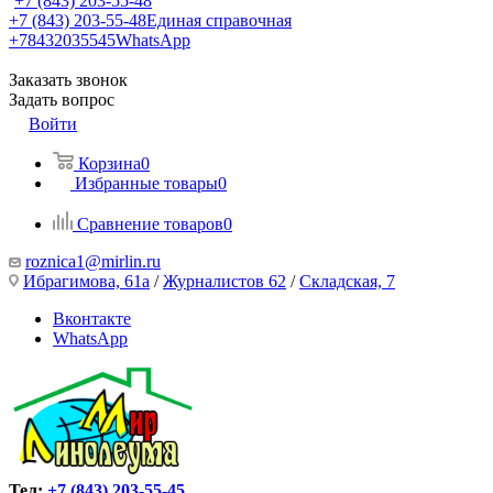
+7 (843) 203-55-48
+7 (843) 203-55-48
Единая справочная
+78432035545
WhatsApp
Заказать звонок
Задать вопрос
Войти
Корзина
0
Избранные товары
0
Сравнение товаров
0
roznica1@mirlin.ru
Ибрагимова, 61а
/
Журналистов 62
/
Складская, 7
Вконтакте
WhatsApp
Тел:
+7 (843) 203-55-45