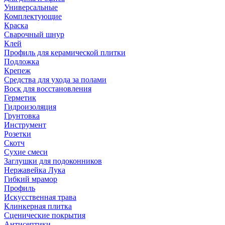
Универсальные
Комплектующие
Краска
Сварочный шнур
Клей
Профиль для керамической плитки
Подложка
Крепеж
Средства для ухода за полами
Воск для восстановления
Герметик
Гидроизоляция
Грунтовка
Инструмент
Розетки
Скотч
Сухие смеси
Заглушки для подоконников
Нержавейка Лука
Гибкий мрамор
Профиль
Искусственная трава
Клинкерная плитка
Сценические покрытия
Антисептики