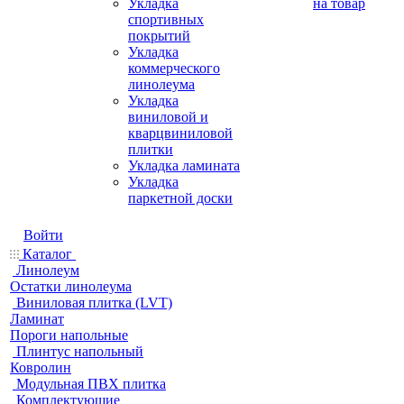
Укладка
на товар
спортивных
покрытий
Укладка
коммерческого
линолеума
Укладка
виниловой и
кварцвиниловой
плитки
Укладка ламината
Укладка
паркетной доски
Войти
Каталог
Линолеум
Остатки линолеума
Виниловая плитка (LVT)
Ламинат
Пороги напольные
Плинтус напольный
Ковролин
Модульная ПВХ плитка
Комплектующие