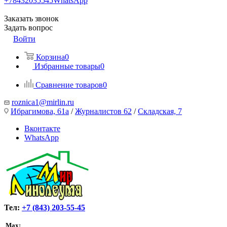
+78432035545
WhatsApp
Заказать звонок
Задать вопрос
Войти
Корзина
0
Избранные товары
0
Сравнение товаров
0
roznica1@mirlin.ru
Ибрагимова, 61а
/
Журналистов 62
/
Складская, 7
Вконтакте
WhatsApp
Тел:
+7 (843) 203-55-45
Max: