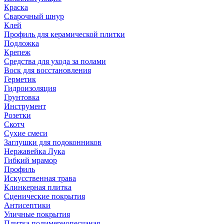
Краска
Сварочный шнур
Клей
Профиль для керамической плитки
Подложка
Крепеж
Средства для ухода за полами
Воск для восстановления
Герметик
Гидроизоляция
Грунтовка
Инструмент
Розетки
Скотч
Сухие смеси
Заглушки для подоконников
Нержавейка Лука
Гибкий мрамор
Профиль
Искусственная трава
Клинкерная плитка
Сценические покрытия
Антисептики
Уличные покрытия
Плитка полимернопесчаная