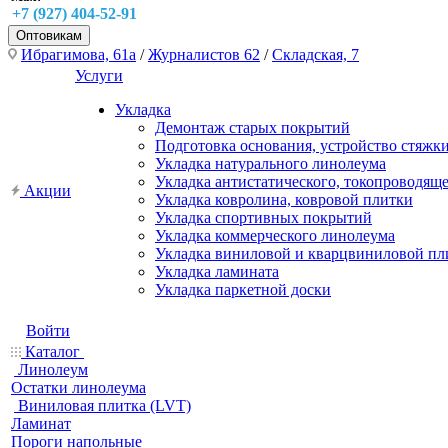
+7 (927) 404-52-91
Оптовикам
Ибрагимова, 61а
/
Журналистов 62
/
Складская, 7
Услуги
Укладка
Демонтаж старых покрытий
Подготовка основания, устройство стяжк
Укладка натурального линолеума
Укладка антистатического, токопроводящ
Акции
Укладка ковролина, ковровой плитки
Укладка спортивных покрытий
Укладка коммерческого линолеума
Укладка виниловой и кварцвиниловой пл
Укладка ламината
Укладка паркетной доски
Войти
Каталог
Линолеум
Остатки линолеума
Виниловая плитка (LVT)
Ламинат
Пороги напольные