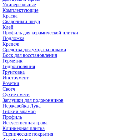
Универсальные
Комплектующие
Краска
Сварочный шнур
Клей
Профиль для керамической плитки
Подложка
Крепеж
Средства для ухода за полами
Воск для восстановления
Герметик
Гидроизоляция
Грунтовка
Инструмент
Розетки
Скотч
Сухие смеси
Заглушки для подоконников
Нержавейка Лука
Гибкий мрамор
Профиль
Искусственная трава
Клинкерная плитка
Сценические покрытия
Антисептики