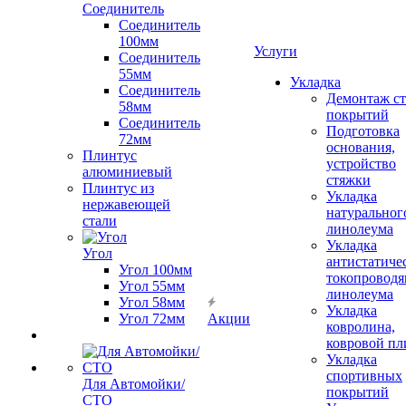
Соединитель
Соединитель
100мм
Услуги
Соединитель
55мм
Укладка
Соединитель
Демонтаж с
58мм
покрытий
Соединитель
Подготовка
72мм
основания,
Плинтус
устройство
алюминиевый
стяжки
Плинтус из
Укладка
нержавеющей
натуральног
стали
линолеума
Укладка
Угол
антистатиче
Угол 100мм
токопроводя
Угол 55мм
линолеума
Угол 58мм
Укладка
Угол 72мм
Акции
ковролина,
ковровой пл
Укладка
спортивных
Для Автомойки/
покрытий
СТО