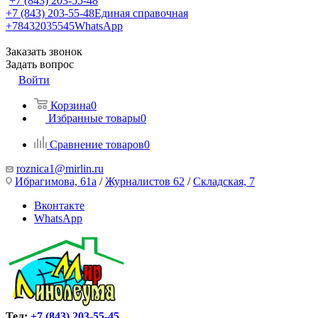
+7 (843) 203-55-48
+7 (843) 203-55-48
Единая справочная
+78432035545
WhatsApp
Заказать звонок
Задать вопрос
Войти
Корзина
0
Избранные товары
0
Сравнение товаров
0
roznica1@mirlin.ru
Ибрагимова, 61а
/
Журналистов 62
/
Складская, 7
Вконтакте
WhatsApp
Тел:
+7 (843) 203-55-45