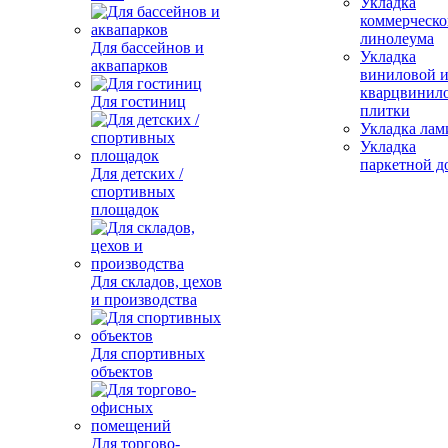
Укладка
коммерческо
линолеума
Для бассейнов и
Укладка
аквапарков
виниловой 
кварцвинил
Для гостиниц
плитки
Укладка лам
Укладка
паркетной д
Для детских /
спортивных
площадок
Для складов, цехов
и производства
Для спортивных
объектов
Для торгово-