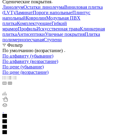
Сценические покрытия
Линолеум
Остатки линолеума
Виниловая плитка
(LVT)
Ламинат
Пороги напольные
Плинтус
напольный
Ковролин
Модульная ПВХ
плитка
Комплектующие
Гибкий
мрамор
Профиль
Искусственная трава
Клинкерная
плитка
Антисептики
Уличные покрытия
Плитка
полимернопесчаная
Ступени
Фильтр
По умолчанию (возрастание)
По алфавиту (убывание)
По алфавиту (возрастание)
По цене (убывание)
По цене (возрастание)