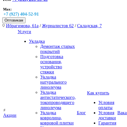
Max:
+7 (927) 404-52-91
Оптовикам
Ибрагимова, 61а
/
Журналистов 62
/
Складская, 7
Услуги
Укладка
Демонтаж старых
покрытий
Подготовка
основания,
устройство
стяжки
Укладка
натурального
линолеума
Укладка
Как купить
антистатического,
токопроводящего
Условия
линолеума
оплаты
Укладка
Блог
Условия
Вака
Акции
ковролина,
доставки
ковровой плитки
Гарантия