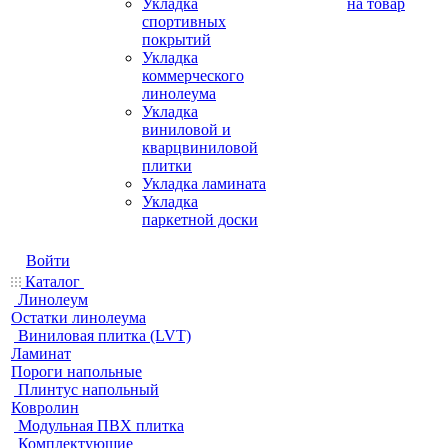
Укладка
на товар
спортивных
покрытий
Укладка
коммерческого
линолеума
Укладка
виниловой и
кварцвиниловой
плитки
Укладка ламината
Укладка
паркетной доски
Войти
Каталог
Линолеум
Остатки линолеума
Виниловая плитка (LVT)
Ламинат
Пороги напольные
Плинтус напольный
Ковролин
Модульная ПВХ плитка
Комплектующие