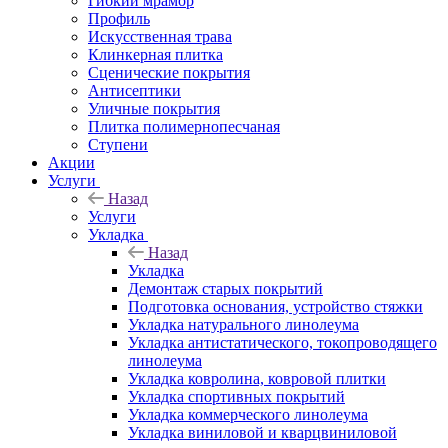
Гибкий мрамор
Профиль
Искусственная трава
Клинкерная плитка
Сценические покрытия
Антисептики
Уличные покрытия
Плитка полимернопесчаная
Ступени
Акции
Услуги
Назад
Услуги
Укладка
Назад
Укладка
Демонтаж старых покрытий
Подготовка основания, устройство стяжки
Укладка натурального линолеума
Укладка антистатического, токопроводящего
линолеума
Укладка ковролина, ковровой плитки
Укладка спортивных покрытий
Укладка коммерческого линолеума
Укладка виниловой и кварцвиниловой