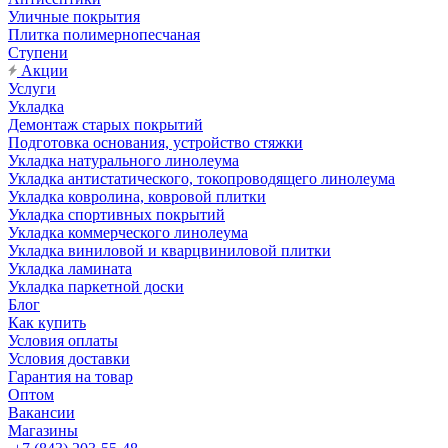
Уличные покрытия
Плитка полимернопесчаная
Ступени
Акции
Услуги
Укладка
Демонтаж старых покрытий
Подготовка основания, устройство стяжки
Укладка натурального линолеума
Укладка антистатического, токопроводящего линолеума
Укладка ковролина, ковровой плитки
Укладка спортивных покрытий
Укладка коммерческого линолеума
Укладка виниловой и кварцвиниловой плитки
Укладка ламината
Укладка паркетной доски
Блог
Как купить
Условия оплаты
Условия доставки
Гарантия на товар
Оптом
Вакансии
Магазины