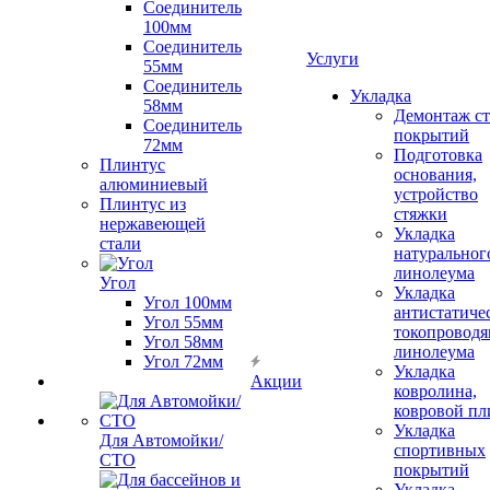
Соединитель
100мм
Соединитель
Услуги
55мм
Соединитель
Укладка
58мм
Демонтаж с
Соединитель
покрытий
72мм
Подготовка
Плинтус
основания,
алюминиевый
устройство
Плинтус из
стяжки
нержавеющей
Укладка
стали
натуральног
линолеума
Угол
Укладка
Угол 100мм
антистатиче
Угол 55мм
токопроводя
Угол 58мм
линолеума
Угол 72мм
Укладка
Акции
ковролина,
ковровой пл
Укладка
Для Автомойки/
спортивных
СТО
покрытий
Укладка