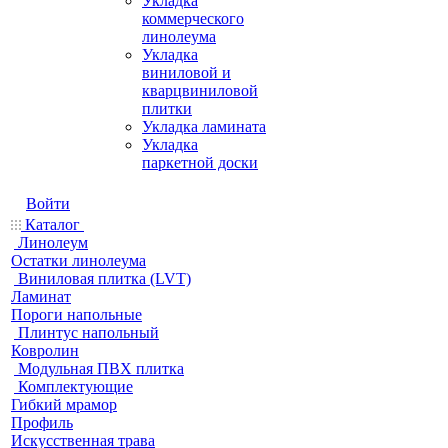
Укладка
коммерческого
линолеума
Укладка
виниловой и
кварцвиниловой
плитки
Укладка ламината
Укладка
паркетной доски
Войти
Каталог
Линолеум
Остатки линолеума
Виниловая плитка (LVT)
Ламинат
Пороги напольные
Плинтус напольный
Ковролин
Модульная ПВХ плитка
Комплектующие
Гибкий мрамор
Профиль
Искусственная трава