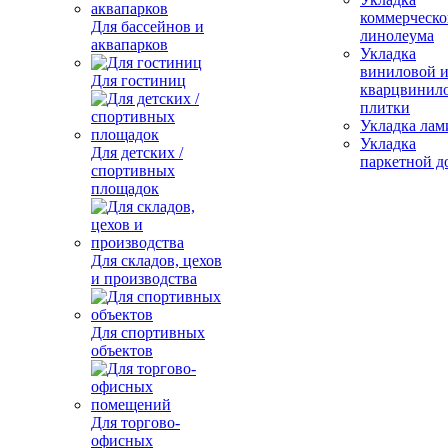
коммерческо
Для бассейнов и
линолеума
аквапарков
Укладка
виниловой 
Для гостиниц
кварцвинил
плитки
Укладка лам
Укладка
Для детских /
паркетной д
спортивных
площадок
Для складов, цехов
и производства
Для спортивных
объектов
Для торгово-
офисных