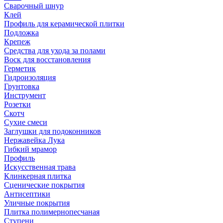
Сварочный шнур
Клей
Профиль для керамической плитки
Подложка
Крепеж
Средства для ухода за полами
Воск для восстановления
Герметик
Гидроизоляция
Грунтовка
Инструмент
Розетки
Скотч
Сухие смеси
Заглушки для подоконников
Нержавейка Лука
Гибкий мрамор
Профиль
Искусственная трава
Клинкерная плитка
Сценические покрытия
Антисептики
Уличные покрытия
Плитка полимернопесчаная
Ступени