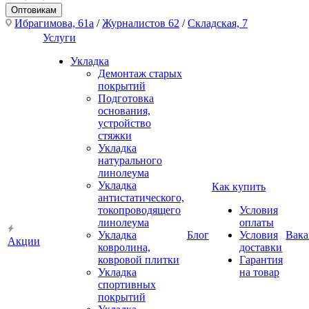
Оптовикам
Ибрагимова, 61а
/
Журналистов 62
/
Складская, 7
Услуги
Укладка
Демонтаж старых
покрытий
Подготовка
основания,
устройство
стяжки
Укладка
натурального
линолеума
Укладка
Как купить
антистатического,
токопроводящего
Условия
линолеума
оплаты
Укладка
Блог
Условия
Вака
Акции
ковролина,
доставки
ковровой плитки
Гарантия
Укладка
на товар
спортивных
покрытий