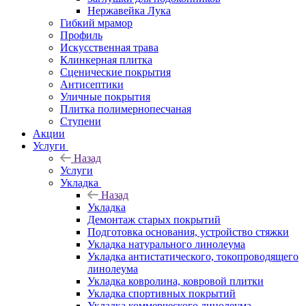
Нержавейка Лука
Гибкий мрамор
Профиль
Искусственная трава
Клинкерная плитка
Сценические покрытия
Антисептики
Уличные покрытия
Плитка полимернопесчаная
Ступени
Акции
Услуги
Назад
Услуги
Укладка
Назад
Укладка
Демонтаж старых покрытий
Подготовка основания, устройство стяжки
Укладка натурального линолеума
Укладка антистатического, токопроводящего
линолеума
Укладка ковролина, ковровой плитки
Укладка спортивных покрытий
Укладка коммерческого линолеума