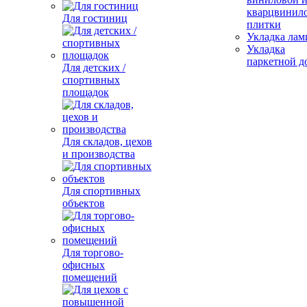
кварцвинил
Для гостиниц
плитки
Укладка лам
Укладка
паркетной д
Для детских /
спортивных
площадок
Для складов, цехов
и производства
Для спортивных
объектов
Для торгово-
офисных
помещений