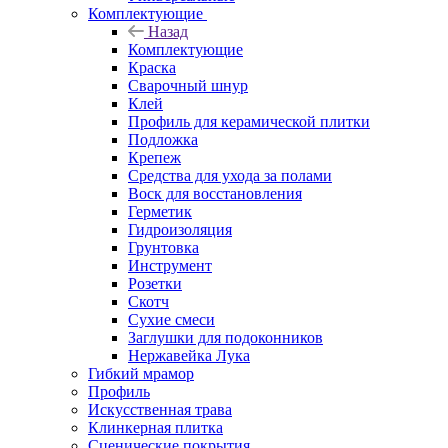
Комплектующие
Назад
Комплектующие
Краска
Сварочный шнур
Клей
Профиль для керамической плитки
Подложка
Крепеж
Средства для ухода за полами
Воск для восстановления
Герметик
Гидроизоляция
Грунтовка
Инструмент
Розетки
Скотч
Сухие смеси
Заглушки для подоконников
Нержавейка Лука
Гибкий мрамор
Профиль
Искусственная трава
Клинкерная плитка
Сценические покрытия