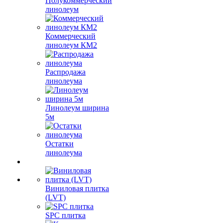
Полукоммерческий
линолеум
Коммерческий
линолеум КМ2
Распродажа
линолеума
Линолеум ширина
5м
Остатки
линолеума
Виниловая плитка
(LVT)
SPC плитка