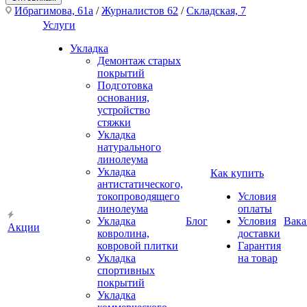
Ибрагимова, 61а
/
Журналистов 62
/
Складская, 7
Услуги
Укладка
Демонтаж старых
покрытий
Подготовка
основания,
устройство
стяжки
Укладка
натурального
линолеума
Укладка
Как купить
антистатического,
токопроводящего
Условия
линолеума
оплаты
Укладка
Блог
Условия
Вака
Акции
ковролина,
доставки
ковровой плитки
Гарантия
Укладка
на товар
спортивных
покрытий
Укладка