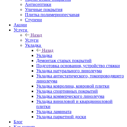
Антисептики
Уличные покрытия
Плитка полимернопесчаная
Ступени
Акции
Услуги
Назад
Услуги
Укладка
Назад
Укладка
Демонтаж старых покрытий
Подготовка основания, устройство стяжки
Укладка натурального линолеума
Укладка антистатического, токопроводящего
линолеума
Укладка ковролина, ковровой плитки
Укладка спортивных покрытий
Укладка коммерческого линолеума
Укладка виниловой и кварцвиниловой
плитки
Укладка ламината
Укладка паркетной доски
Блог
Как купить