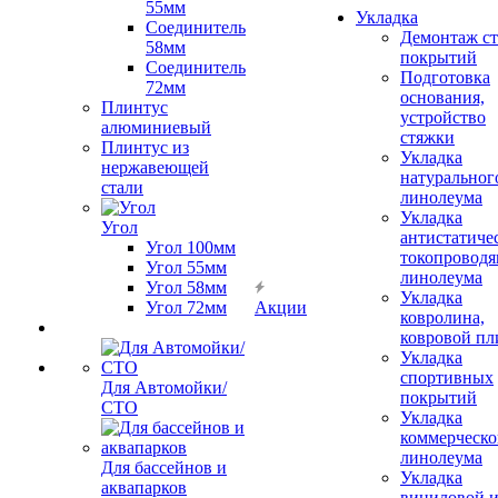
55мм
Укладка
Соединитель
Демонтаж с
58мм
покрытий
Соединитель
Подготовка
72мм
основания,
Плинтус
устройство
алюминиевый
стяжки
Плинтус из
Укладка
нержавеющей
натуральног
стали
линолеума
Укладка
Угол
антистатиче
Угол 100мм
токопроводя
Угол 55мм
линолеума
Угол 58мм
Укладка
Угол 72мм
Акции
ковролина,
ковровой пл
Укладка
спортивных
Для Автомойки/
покрытий
СТО
Укладка
коммерческо
линолеума
Для бассейнов и
Укладка
аквапарков
виниловой 