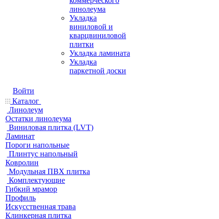
коммерческого
линолеума
Укладка
виниловой и
кварцвиниловой
плитки
Укладка ламината
Укладка
паркетной доски
Войти
Каталог
Линолеум
Остатки линолеума
Виниловая плитка (LVT)
Ламинат
Пороги напольные
Плинтус напольный
Ковролин
Модульная ПВХ плитка
Комплектующие
Гибкий мрамор
Профиль
Искусственная трава
Клинкерная плитка