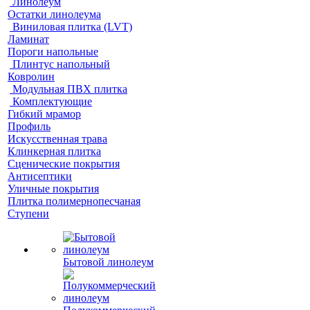
Линолеум
Остатки линолеума
Виниловая плитка (LVT)
Ламинат
Пороги напольные
Плинтус напольный
Ковролин
Модульная ПВХ плитка
Комплектующие
Гибкий мрамор
Профиль
Искусственная трава
Клинкерная плитка
Сценические покрытия
Антисептики
Уличные покрытия
Плитка полимернопесчаная
Ступени
Бытовой линолеум