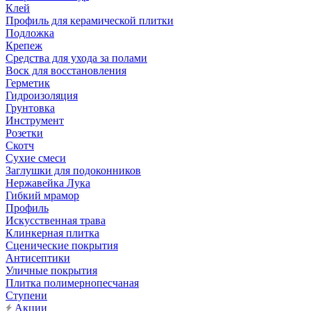
Клей
Профиль для керамической плитки
Подложка
Крепеж
Средства для ухода за полами
Воск для восстановления
Герметик
Гидроизоляция
Грунтовка
Инструмент
Розетки
Скотч
Сухие смеси
Заглушки для подоконников
Нержавейка Лука
Гибкий мрамор
Профиль
Искусственная трава
Клинкерная плитка
Сценические покрытия
Антисептики
Уличные покрытия
Плитка полимернопесчаная
Ступени
Акции