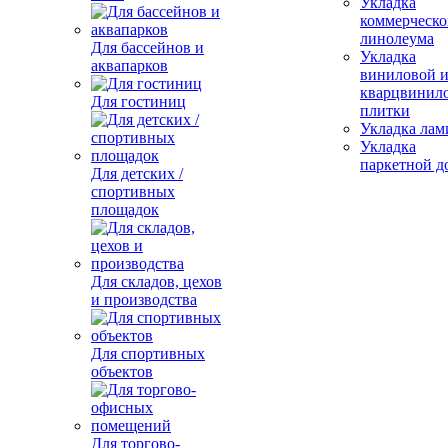
Укладка
коммерческо
линолеума
Для бассейнов и
Укладка
аквапарков
виниловой 
кварцвинил
Для гостиниц
плитки
Укладка лам
Укладка
паркетной д
Для детских /
спортивных
площадок
Для складов, цехов
и производства
Для спортивных
объектов
Для торгово-