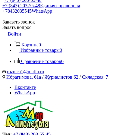
+7 (843) 203-55-48
+7 (843) 203-55-48
Единая справочная
+78432035545
WhatsApp
Заказать звонок
Задать вопрос
Войти
Корзина
0
Избранные товары
0
Сравнение товаров
0
roznica1@mirlin.ru
Ибрагимова, 61а
/
Журналистов 62
/
Складская, 7
Вконтакте
WhatsApp
Тел:
+7 (843) 203-55-45