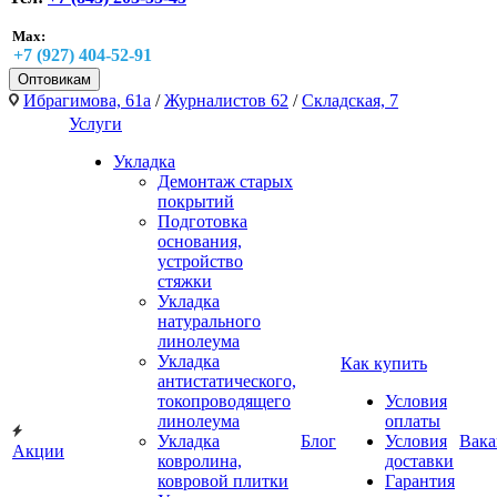
Max:
+7 (927) 404-52-91
Оптовикам
Ибрагимова, 61а
/
Журналистов 62
/
Складская, 7
Услуги
Укладка
Демонтаж старых
покрытий
Подготовка
основания,
устройство
стяжки
Укладка
натурального
линолеума
Укладка
Как купить
антистатического,
токопроводящего
Условия
линолеума
оплаты
Укладка
Блог
Условия
Вака
Акции
ковролина,
доставки
ковровой плитки
Гарантия