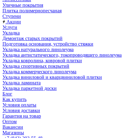
Уличные покрытия
Плитка полимернопесчаная
Ступени
Акции
Услуги
Укладка
Демонтаж старых покрытий
Подготовка основания, устройство стяжки
Укладка натурального линолеума
Укладка антистатического, токопроводящего линолеума
Укладка ковролина, ковровой плитки
Укладка спортивных покрытий
Укладка коммерческого линолеума
Укладка виниловой и кварцвиниловой плитки
Укладка ламината
Укладка паркетной доски
Блог
Как купить
Условия оплаты
Условия доставки
Гарантия на товар
Оптом
Вакансии
Магазины