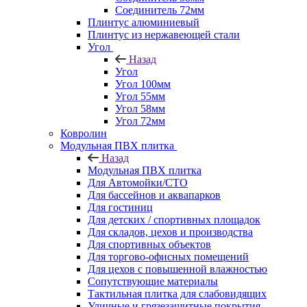
Соединитель 72мм
Плинтус алюминиевый
Плинтус из нержавеющей стали
Угол
Назад
Угол
Угол 100мм
Угол 55мм
Угол 58мм
Угол 72мм
Ковролин
Модульная ПВХ плитка
Назад
Модульная ПВХ плитка
Для Автомойки/СТО
Для бассейнов и аквапарков
Для гостиниц
Для детских / спортивных площадок
Для складов, цехов и производства
Для спортивных объектов
Для торгово-офисных помещений
Для цехов с повышенной влажностью
Сопутствующие материалы
Тактильная плитка для слабовидящих
Уличные и грязезащитные покрытия