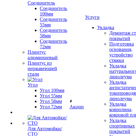
Соединитель
Соединитель
100мм
Услуги
Соединитель
55мм
Укладка
Соединитель
Демонтаж с
58мм
покрытий
Соединитель
Подготовка
72мм
основания,
Плинтус
устройство
алюминиевый
стяжки
Плинтус из
Укладка
нержавеющей
натуральног
стали
линолеума
Укладка
Угол
антистатиче
Угол 100мм
токопроводя
Угол 55мм
линолеума
Угол 58мм
Укладка
Угол 72мм
Акции
ковролина,
ковровой пл
Укладка
спортивных
Для Автомойки/
покрытий
СТО