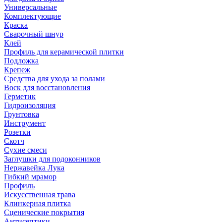
Универсальные
Комплектующие
Краска
Сварочный шнур
Клей
Профиль для керамической плитки
Подложка
Крепеж
Средства для ухода за полами
Воск для восстановления
Герметик
Гидроизоляция
Грунтовка
Инструмент
Розетки
Скотч
Сухие смеси
Заглушки для подоконников
Нержавейка Лука
Гибкий мрамор
Профиль
Искусственная трава
Клинкерная плитка
Сценические покрытия
Антисептики