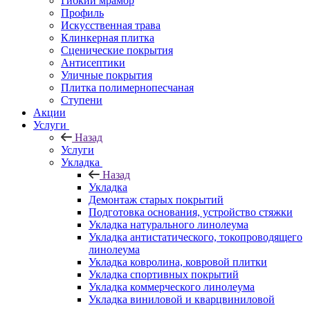
Гибкий мрамор
Профиль
Искусственная трава
Клинкерная плитка
Сценические покрытия
Антисептики
Уличные покрытия
Плитка полимернопесчаная
Ступени
Акции
Услуги
Назад
Услуги
Укладка
Назад
Укладка
Демонтаж старых покрытий
Подготовка основания, устройство стяжки
Укладка натурального линолеума
Укладка антистатического, токопроводящего
линолеума
Укладка ковролина, ковровой плитки
Укладка спортивных покрытий
Укладка коммерческого линолеума
Укладка виниловой и кварцвиниловой