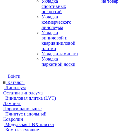
Укладка
на товар
спортивных
покрытий
Укладка
коммерческого
линолеума
Укладка
виниловой и
кварцвиниловой
плитки
Укладка ламината
Укладка
паркетной доски
Войти
Каталог
Линолеум
Остатки линолеума
Виниловая плитка (LVT)
Ламинат
Пороги напольные
Плинтус напольный
Ковролин
Модульная ПВХ плитка
Комплектующие