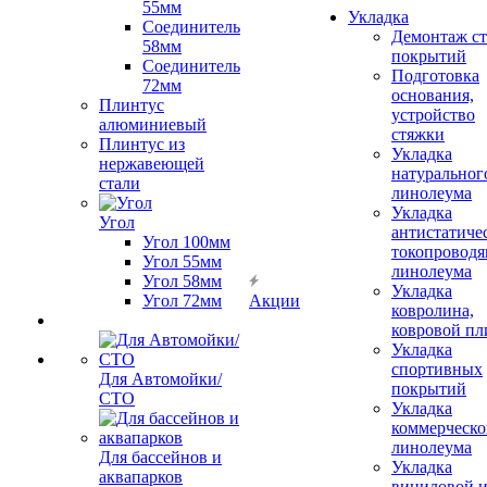
55мм
Укладка
Соединитель
Демонтаж с
58мм
покрытий
Соединитель
Подготовка
72мм
основания,
Плинтус
устройство
алюминиевый
стяжки
Плинтус из
Укладка
нержавеющей
натуральног
стали
линолеума
Укладка
Угол
антистатиче
Угол 100мм
токопроводя
Угол 55мм
линолеума
Угол 58мм
Укладка
Угол 72мм
Акции
ковролина,
ковровой пл
Укладка
спортивных
Для Автомойки/
покрытий
СТО
Укладка
коммерческо
линолеума
Для бассейнов и
Укладка
аквапарков
виниловой 