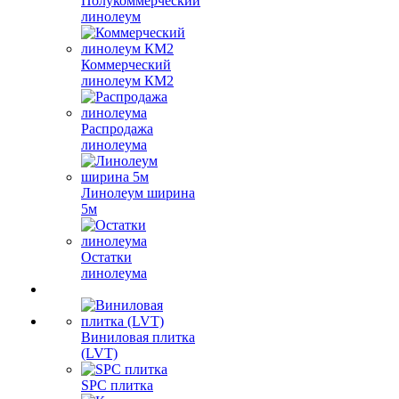
Полукоммерческий
линолеум
Коммерческий
линолеум КМ2
Распродажа
линолеума
Линолеум ширина
5м
Остатки
линолеума
Виниловая плитка
(LVT)
SPC плитка