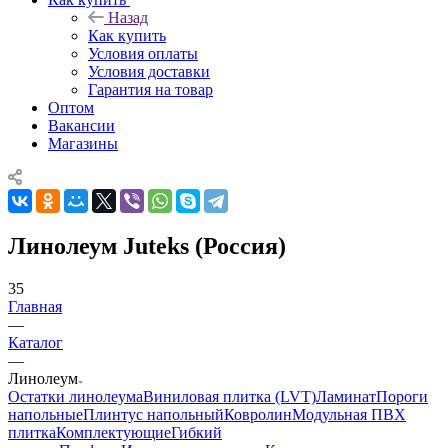
Назад
Как купить
Условия оплаты
Условия доставки
Гарантия на товар
Оптом
Вакансии
Магазины
Линолеум Juteks (Россия)
35
Главная
—
Каталог
—
Линолеум
Остатки линолеума
Виниловая плитка (LVT)
Ламинат
Пороги
напольные
Плинтус напольный
Ковролин
Модульная ПВХ
плитка
Комплектующие
Гибкий