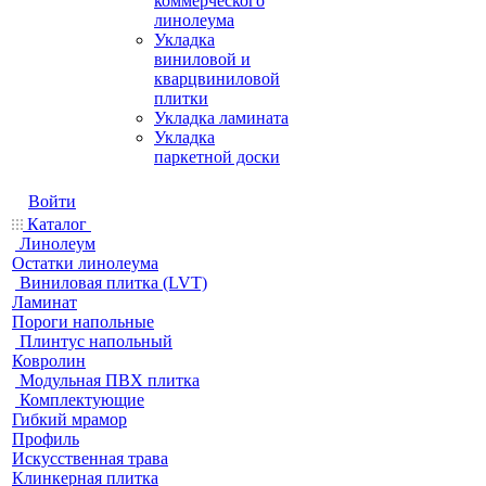
коммерческого
линолеума
Укладка
виниловой и
кварцвиниловой
плитки
Укладка ламината
Укладка
паркетной доски
Войти
Каталог
Линолеум
Остатки линолеума
Виниловая плитка (LVT)
Ламинат
Пороги напольные
Плинтус напольный
Ковролин
Модульная ПВХ плитка
Комплектующие
Гибкий мрамор
Профиль
Искусственная трава
Клинкерная плитка