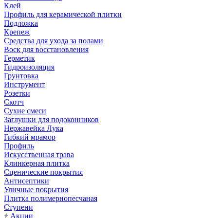
Клей
Профиль для керамической плитки
Подложка
Крепеж
Средства для ухода за полами
Воск для восстановления
Герметик
Гидроизоляция
Грунтовка
Инструмент
Розетки
Скотч
Сухие смеси
Заглушки для подоконников
Нержавейка Лука
Гибкий мрамор
Профиль
Искусственная трава
Клинкерная плитка
Сценические покрытия
Антисептики
Уличные покрытия
Плитка полимернопесчаная
Ступени
Акции