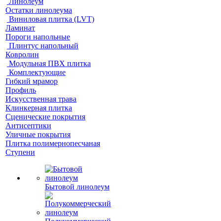
Линолеум
Остатки линолеума
Виниловая плитка (LVT)
Ламинат
Пороги напольные
Плинтус напольный
Ковролин
Модульная ПВХ плитка
Комплектующие
Гибкий мрамор
Профиль
Искусственная трава
Клинкерная плитка
Сценические покрытия
Антисептики
Уличные покрытия
Плитка полимернопесчаная
Ступени
Бытовой линолеум