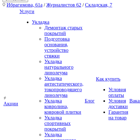
Ибрагимова, 61а
/
Журналистов 62
/
Складская, 7
Услуги
Укладка
Демонтаж старых
покрытий
Подготовка
основания,
устройство
стяжки
Укладка
натурального
линолеума
Укладка
Как купить
антистатического,
токопроводящего
Условия
линолеума
оплаты
Укладка
Блог
Условия
Вака
Акции
ковролина,
доставки
ковровой плитки
Гарантия
Укладка
на товар
спортивных
покрытий
Укладка