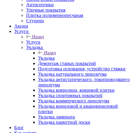
Антисептики
Уличные покрытия
Плитка полимернопесчаная
Ступени
Акции
Услуги
Назад
Услуги
Укладка
Назад
Укладка
Демонтаж старых покрытий
Подготовка основания, устройство стяжки
Укладка натурального линолеума
Укладка антистатического, токопроводящего
линолеума
Укладка ковролина, ковровой плитки
Укладка спортивных покрытий
Укладка коммерческого линолеума
Укладка виниловой и кварцвиниловой
плитки
Укладка ламината
Укладка паркетной доски
Блог
Как купить