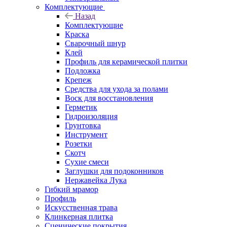
Комплектующие
Назад
Комплектующие
Краска
Сварочный шнур
Клей
Профиль для керамической плитки
Подложка
Крепеж
Средства для ухода за полами
Воск для восстановления
Герметик
Гидроизоляция
Грунтовка
Инструмент
Розетки
Скотч
Сухие смеси
Заглушки для подоконников
Нержавейка Лука
Гибкий мрамор
Профиль
Искусственная трава
Клинкерная плитка
Сценические покрытия