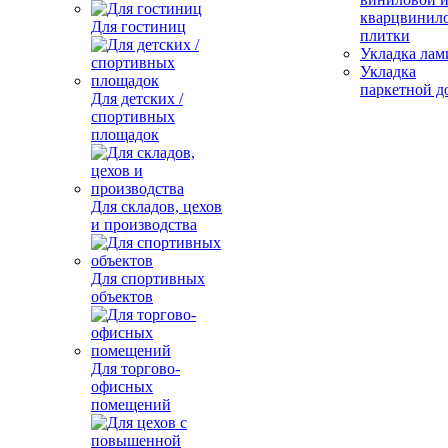
кварцвинил
Для гостиниц
плитки
Укладка лам
Укладка
паркетной д
Для детских /
спортивных
площадок
Для складов, цехов
и производства
Для спортивных
объектов
Для торгово-
офисных
помещений