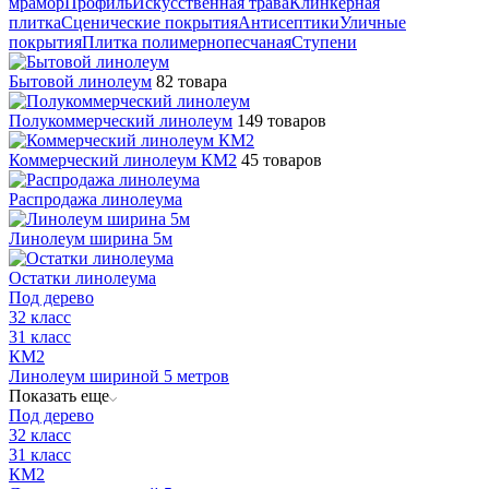
мрамор
Профиль
Искусственная трава
Клинкерная
плитка
Сценические покрытия
Антисептики
Уличные
покрытия
Плитка полимернопесчаная
Ступени
Бытовой линолеум
82 товара
Полукоммерческий линолеум
149 товаров
Коммерческий линолеум КМ2
45 товаров
Распродажа линолеума
Линолеум ширина 5м
Остатки линолеума
Под дерево
32 класс
31 класс
КМ2
Линолеум шириной 5 метров
Показать еще
Под дерево
32 класс
31 класс
КМ2