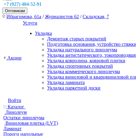
+7 (927) 404-52-91
Оптовикам
Ибрагимова, 61а
/
Журналистов 62
/
Складская, 7
Услуги
Укладка
Демонтаж старых покрытий
Подготовка основания, устройство стяжк
Укладка натурального линолеума
Укладка антистатического, токопроводящ
Акции
Укладка ковролина, ковровой плитки
Укладка спортивных покрытий
Укладка коммерческого линолеума
Укладка виниловой и кварцвиниловой пл
Укладка ламината
Укладка паркетной доски
Войти
Каталог
Линолеум
Остатки линолеума
Виниловая плитка (LVT)
Ламинат
Пороги напольные