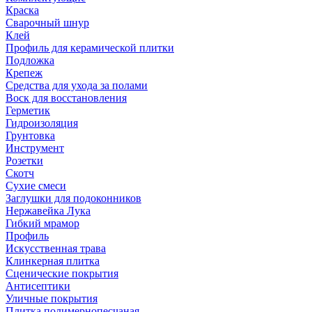
Краска
Сварочный шнур
Клей
Профиль для керамической плитки
Подложка
Крепеж
Средства для ухода за полами
Воск для восстановления
Герметик
Гидроизоляция
Грунтовка
Инструмент
Розетки
Скотч
Сухие смеси
Заглушки для подоконников
Нержавейка Лука
Гибкий мрамор
Профиль
Искусственная трава
Клинкерная плитка
Сценические покрытия
Антисептики
Уличные покрытия
Плитка полимернопесчаная