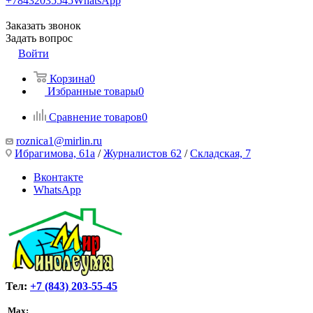
+78432035545
WhatsApp
Заказать звонок
Задать вопрос
Войти
Корзина
0
Избранные товары
0
Сравнение товаров
0
roznica1@mirlin.ru
Ибрагимова, 61а
/
Журналистов 62
/
Складская, 7
Вконтакте
WhatsApp
Тел:
+7 (843) 203-55-45
Max: