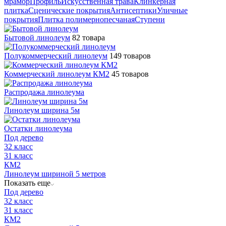
мрамор
Профиль
Искусственная трава
Клинкерная
плитка
Сценические покрытия
Антисептики
Уличные
покрытия
Плитка полимернопесчаная
Ступени
Бытовой линолеум
82 товара
Полукоммерческий линолеум
149 товаров
Коммерческий линолеум КМ2
45 товаров
Распродажа линолеума
Линолеум ширина 5м
Остатки линолеума
Под дерево
32 класс
31 класс
КМ2
Линолеум шириной 5 метров
Показать еще
Под дерево
32 класс
31 класс
КМ2