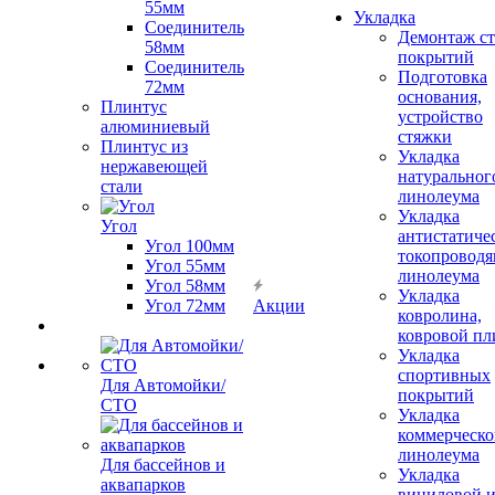
55мм
Укладка
Соединитель
Демонтаж с
58мм
покрытий
Соединитель
Подготовка
72мм
основания,
Плинтус
устройство
алюминиевый
стяжки
Плинтус из
Укладка
нержавеющей
натуральног
стали
линолеума
Укладка
Угол
антистатиче
Угол 100мм
токопроводя
Угол 55мм
линолеума
Угол 58мм
Укладка
Угол 72мм
Акции
ковролина,
ковровой пл
Укладка
спортивных
Для Автомойки/
покрытий
СТО
Укладка
коммерческо
линолеума
Для бассейнов и
Укладка
аквапарков
виниловой 