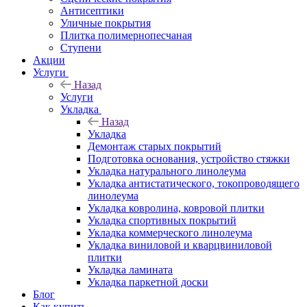
Антисептики
Уличные покрытия
Плитка полимернопесчаная
Ступени
Акции
Услуги
Назад
Услуги
Укладка
Назад
Укладка
Демонтаж старых покрытий
Подготовка основания, устройство стяжки
Укладка натурального линолеума
Укладка антистатического, токопроводящего
линолеума
Укладка ковролина, ковровой плитки
Укладка спортивных покрытий
Укладка коммерческого линолеума
Укладка виниловой и кварцвиниловой
плитки
Укладка ламината
Укладка паркетной доски
Блог
Как купить