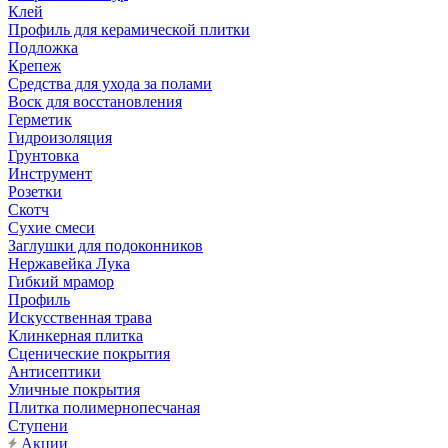
Клей
Профиль для керамической плитки
Подложка
Крепеж
Средства для ухода за полами
Воск для восстановления
Герметик
Гидроизоляция
Грунтовка
Инструмент
Розетки
Скотч
Сухие смеси
Заглушки для подоконников
Нержавейка Лука
Гибкий мрамор
Профиль
Искусственная трава
Клинкерная плитка
Сценические покрытия
Антисептики
Уличные покрытия
Плитка полимернопесчаная
Ступени
Акции