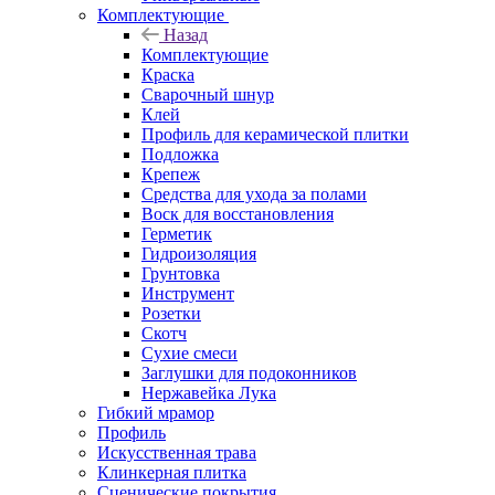
Комплектующие
Назад
Комплектующие
Краска
Сварочный шнур
Клей
Профиль для керамической плитки
Подложка
Крепеж
Средства для ухода за полами
Воск для восстановления
Герметик
Гидроизоляция
Грунтовка
Инструмент
Розетки
Скотч
Сухие смеси
Заглушки для подоконников
Нержавейка Лука
Гибкий мрамор
Профиль
Искусственная трава
Клинкерная плитка
Сценические покрытия