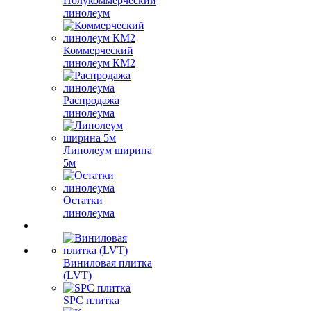
Полукоммерческий
линолеум
Коммерческий
линолеум КМ2
Распродажа
линолеума
Линолеум ширина
5м
Остатки
линолеума
Виниловая плитка
(LVT)
SPC плитка