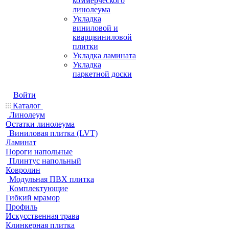
коммерческого
линолеума
Укладка
виниловой и
кварцвиниловой
плитки
Укладка ламината
Укладка
паркетной доски
Войти
Каталог
Линолеум
Остатки линолеума
Виниловая плитка (LVT)
Ламинат
Пороги напольные
Плинтус напольный
Ковролин
Модульная ПВХ плитка
Комплектующие
Гибкий мрамор
Профиль
Искусственная трава
Клинкерная плитка