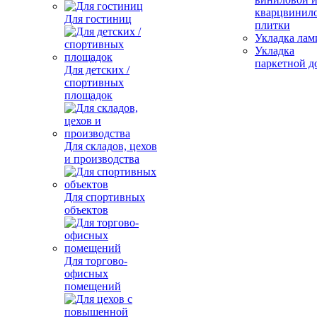
кварцвинил
Для гостиниц
плитки
Укладка лам
Укладка
паркетной д
Для детских /
спортивных
площадок
Для складов, цехов
и производства
Для спортивных
объектов
Для торгово-
офисных
помещений