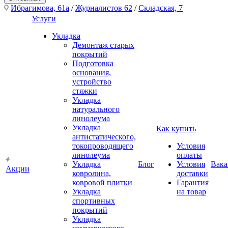
Ибрагимова, 61а
/
Журналистов 62
/
Складская, 7
Услуги
Укладка
Демонтаж старых
покрытий
Подготовка
основания,
устройство
стяжки
Укладка
натурального
линолеума
Укладка
Как купить
антистатического,
токопроводящего
Условия
линолеума
оплаты
Укладка
Блог
Условия
Вака
Акции
ковролина,
доставки
ковровой плитки
Гарантия
Укладка
на товар
спортивных
покрытий
Укладка