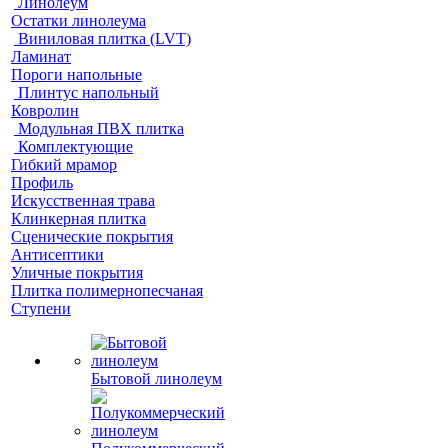
Линолеум
Остатки линолеума
Виниловая плитка (LVT)
Ламинат
Пороги напольные
Плинтус напольный
Ковролин
Модульная ПВХ плитка
Комплектующие
Гибкий мрамор
Профиль
Искусственная трава
Клинкерная плитка
Сценические покрытия
Антисептики
Уличные покрытия
Плитка полимернопесчаная
Ступени
Бытовой линолеум