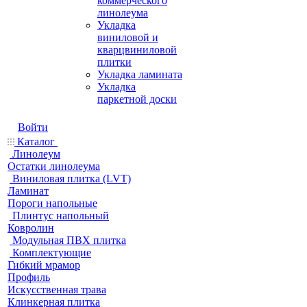
коммерческого
линолеума
Укладка
виниловой и
кварцвиниловой
плитки
Укладка ламината
Укладка
паркетной доски
Войти
Каталог
Линолеум
Остатки линолеума
Виниловая плитка (LVT)
Ламинат
Пороги напольные
Плинтус напольный
Ковролин
Модульная ПВХ плитка
Комплектующие
Гибкий мрамор
Профиль
Искусственная трава
Клинкерная плитка