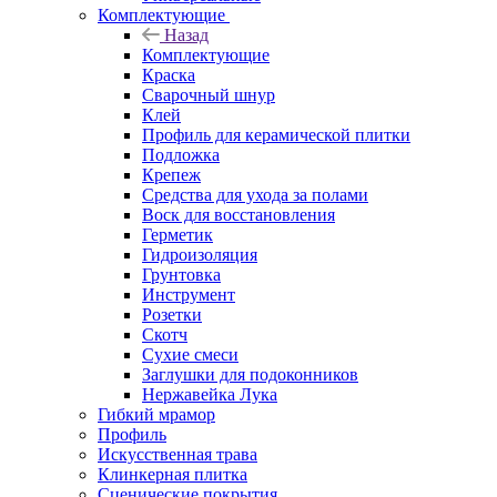
Комплектующие
Назад
Комплектующие
Краска
Сварочный шнур
Клей
Профиль для керамической плитки
Подложка
Крепеж
Средства для ухода за полами
Воск для восстановления
Герметик
Гидроизоляция
Грунтовка
Инструмент
Розетки
Скотч
Сухие смеси
Заглушки для подоконников
Нержавейка Лука
Гибкий мрамор
Профиль
Искусственная трава
Клинкерная плитка
Сценические покрытия