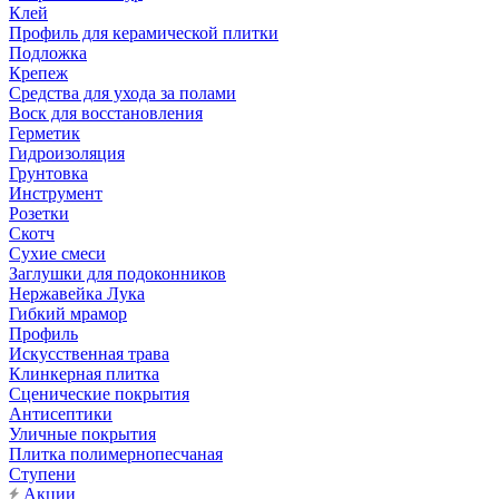
Клей
Профиль для керамической плитки
Подложка
Крепеж
Средства для ухода за полами
Воск для восстановления
Герметик
Гидроизоляция
Грунтовка
Инструмент
Розетки
Скотч
Сухие смеси
Заглушки для подоконников
Нержавейка Лука
Гибкий мрамор
Профиль
Искусственная трава
Клинкерная плитка
Сценические покрытия
Антисептики
Уличные покрытия
Плитка полимернопесчаная
Ступени
Акции