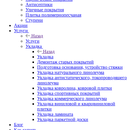
Антисептики
Уличные покрытия
Плитка полимернопесчаная
Ступени
Акции
Услуги
Назад
Услуги
Укладка
Назад
Укладка
Демонтаж старых покрытий
Подготовка основания, устройство стяжки
Укладка натурального линолеума
Укладка антистатического, токопроводящего
линолеума
Укладка ковролина, ковровой плитки
Укладка спортивных покрытий
Укладка коммерческого линолеума
Укладка виниловой и кварцвиниловой
плитки
Укладка ламината
Укладка паркетной доски
Блог
Как купить