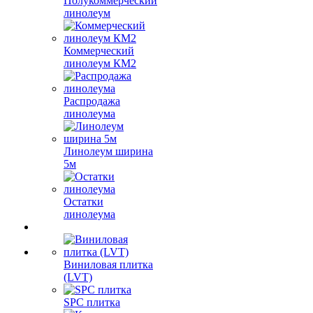
Полукоммерческий
линолеум
Коммерческий
линолеум КМ2
Распродажа
линолеума
Линолеум ширина
5м
Остатки
линолеума
Виниловая плитка
(LVT)
SPC плитка