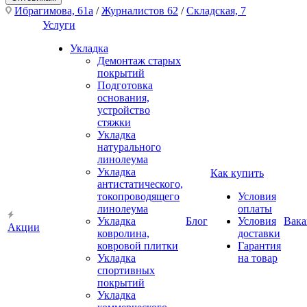
Ибрагимова, 61а
/
Журналистов 62
/
Складская, 7
Услуги
Укладка
Демонтаж старых
покрытий
Подготовка
основания,
устройство
стяжки
Укладка
натурального
линолеума
Укладка
Как купить
антистатического,
токопроводящего
Условия
линолеума
оплаты
Укладка
Блог
Условия
Вака
Акции
ковролина,
доставки
ковровой плитки
Гарантия
Укладка
на товар
спортивных
покрытий
Укладка