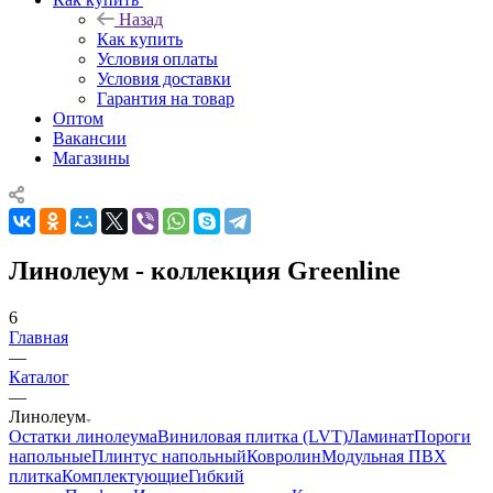
Назад
Как купить
Условия оплаты
Условия доставки
Гарантия на товар
Оптом
Вакансии
Магазины
Линолеум - коллекция Greenline
6
Главная
—
Каталог
—
Линолеум
Остатки линолеума
Виниловая плитка (LVT)
Ламинат
Пороги
напольные
Плинтус напольный
Ковролин
Модульная ПВХ
плитка
Комплектующие
Гибкий