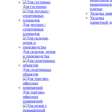
кварцвинил
Для гостиниц
плитки
Укладка лам
Укладка
паркетной д
Для детских /
спортивных
площадок
Для складов, цехов
и производства
Для спортивных
объектов
Для торгово-
офисных
помещений