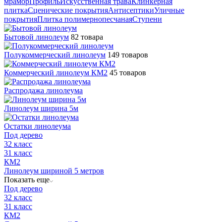
мрамор
Профиль
Искусственная трава
Клинкерная
плитка
Сценические покрытия
Антисептики
Уличные
покрытия
Плитка полимернопесчаная
Ступени
Бытовой линолеум
82 товара
Полукоммерческий линолеум
149 товаров
Коммерческий линолеум КМ2
45 товаров
Распродажа линолеума
Линолеум ширина 5м
Остатки линолеума
Под дерево
32 класс
31 класс
КМ2
Линолеум шириной 5 метров
Показать еще
Под дерево
32 класс
31 класс
КМ2