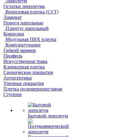
Линолеум
Остатки линолеума
Виниловая плитка (LVT)
Ламинат
Пороги напольные
Плинтус напольный
Ковролин
Модульная ПВХ плитка
Комплектующие
Гибкий мрамор
Профиль
Искусственная трава
Клинкерная плитка
Сценические покрытия
Антисептики
Уличные покрытия
Плитка полимернопесчаная
Ступени
Бытовой линолеум