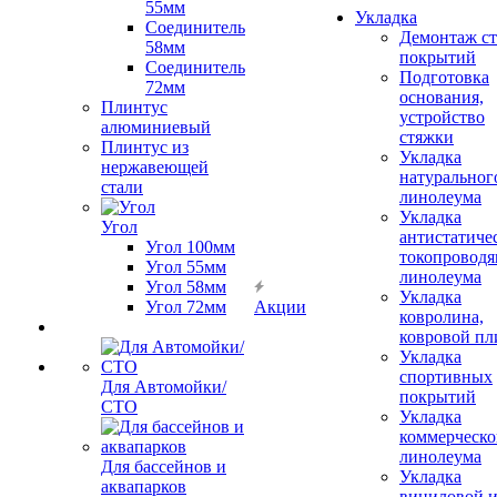
55мм
Укладка
Соединитель
Демонтаж с
58мм
покрытий
Соединитель
Подготовка
72мм
основания,
Плинтус
устройство
алюминиевый
стяжки
Плинтус из
Укладка
нержавеющей
натуральног
стали
линолеума
Укладка
Угол
антистатиче
Угол 100мм
токопроводя
Угол 55мм
линолеума
Угол 58мм
Укладка
Угол 72мм
Акции
ковролина,
ковровой пл
Укладка
спортивных
Для Автомойки/
покрытий
СТО
Укладка
коммерческо
линолеума
Для бассейнов и
Укладка
аквапарков
виниловой 