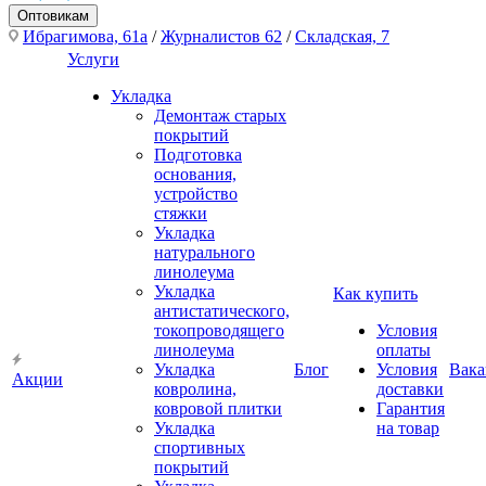
Оптовикам
Ибрагимова, 61а
/
Журналистов 62
/
Складская, 7
Услуги
Укладка
Демонтаж старых
покрытий
Подготовка
основания,
устройство
стяжки
Укладка
натурального
линолеума
Укладка
Как купить
антистатического,
токопроводящего
Условия
линолеума
оплаты
Укладка
Блог
Условия
Вака
Акции
ковролина,
доставки
ковровой плитки
Гарантия
Укладка
на товар
спортивных
покрытий