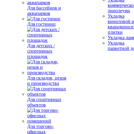
коммерческо
Для бассейнов и
линолеума
аквапарков
Укладка
виниловой 
Для гостиниц
кварцвинил
плитки
Укладка лам
Укладка
Для детских /
паркетной д
спортивных
площадок
Для складов, цехов
и производства
Для спортивных
объектов
Для торгово-
офисных