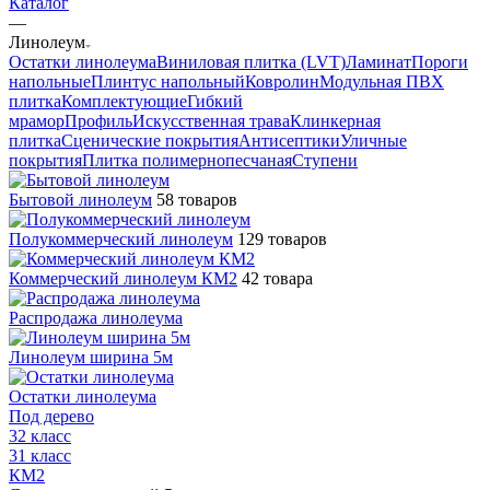
Каталог
—
Линолеум
Остатки линолеума
Виниловая плитка (LVT)
Ламинат
Пороги
напольные
Плинтус напольный
Ковролин
Модульная ПВХ
плитка
Комплектующие
Гибкий
мрамор
Профиль
Искусственная трава
Клинкерная
плитка
Сценические покрытия
Антисептики
Уличные
покрытия
Плитка полимернопесчаная
Ступени
Бытовой линолеум
58 товаров
Полукоммерческий линолеум
129 товаров
Коммерческий линолеум КМ2
42 товара
Распродажа линолеума
Линолеум ширина 5м
Остатки линолеума
Под дерево
32 класс
31 класс
КМ2