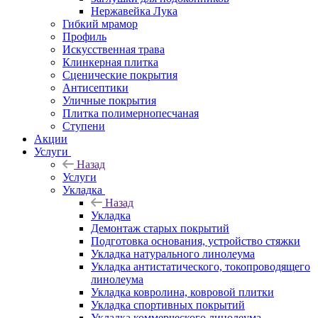
Нержавейка Лука
Гибкий мрамор
Профиль
Искусственная трава
Клинкерная плитка
Сценические покрытия
Антисептики
Уличные покрытия
Плитка полимернопесчаная
Ступени
Акции
Услуги
Назад
Услуги
Укладка
Назад
Укладка
Демонтаж старых покрытий
Подготовка основания, устройство стяжки
Укладка натурального линолеума
Укладка антистатического, токопроводящего
линолеума
Укладка ковролина, ковровой плитки
Укладка спортивных покрытий
Укладка коммерческого линолеума