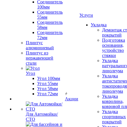
Соединитель
100мм
Соединитель
Услуги
55мм
Соединитель
Укладка
58мм
Демонтаж с
Соединитель
покрытий
72мм
Подготовка
Плинтус
основания,
алюминиевый
устройство
Плинтус из
стяжки
нержавеющей
Укладка
стали
натуральног
линолеума
Угол
Укладка
Угол 100мм
антистатиче
Угол 55мм
токопроводя
Угол 58мм
линолеума
Угол 72мм
Укладка
Акции
ковролина,
ковровой пл
Укладка
Для Автомойки/
спортивных
СТО
покрытий
Укладка