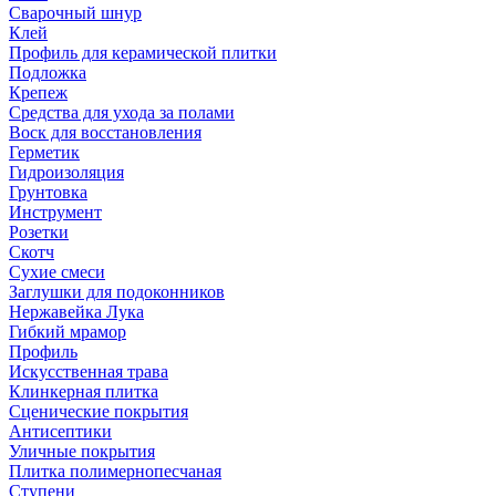
Сварочный шнур
Клей
Профиль для керамической плитки
Подложка
Крепеж
Средства для ухода за полами
Воск для восстановления
Герметик
Гидроизоляция
Грунтовка
Инструмент
Розетки
Скотч
Сухие смеси
Заглушки для подоконников
Нержавейка Лука
Гибкий мрамор
Профиль
Искусственная трава
Клинкерная плитка
Сценические покрытия
Антисептики
Уличные покрытия
Плитка полимернопесчаная
Ступени