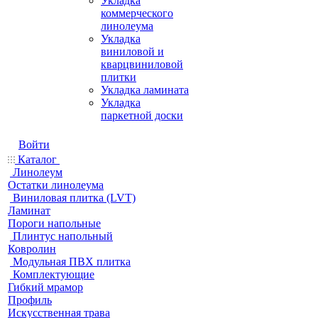
Укладка
коммерческого
линолеума
Укладка
виниловой и
кварцвиниловой
плитки
Укладка ламината
Укладка
паркетной доски
Войти
Каталог
Линолеум
Остатки линолеума
Виниловая плитка (LVT)
Ламинат
Пороги напольные
Плинтус напольный
Ковролин
Модульная ПВХ плитка
Комплектующие
Гибкий мрамор
Профиль
Искусственная трава