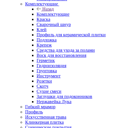
Комплектующие
Назад
Комплектующие
Краска
Сварочный шнур
Клей
Профиль для керамической плитки
Подложка
Крепеж
Средства для ухода за полами
Воск для восстановления
Герметик
Гидроизоляция
Грунтовка
Инструмент
Розетки
Скотч
Сухие смеси
Заглушки для подоконников
Нержавейка Лука
Гибкий мрамор
Профиль
Искусственная трава
Клинкерная плитка
Сценические покрытия