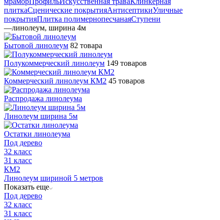
мрамор
Профиль
Искусственная трава
Клинкерная
плитка
Сценические покрытия
Антисептики
Уличные
покрытия
Плитка полимернопесчаная
Ступени
—
линолеум, ширина 4м
Бытовой линолеум
82 товара
Полукоммерческий линолеум
149 товаров
Коммерческий линолеум КМ2
45 товаров
Распродажа линолеума
Линолеум ширина 5м
Остатки линолеума
Под дерево
32 класс
31 класс
КМ2
Линолеум шириной 5 метров
Показать еще
Под дерево
32 класс
31 класс