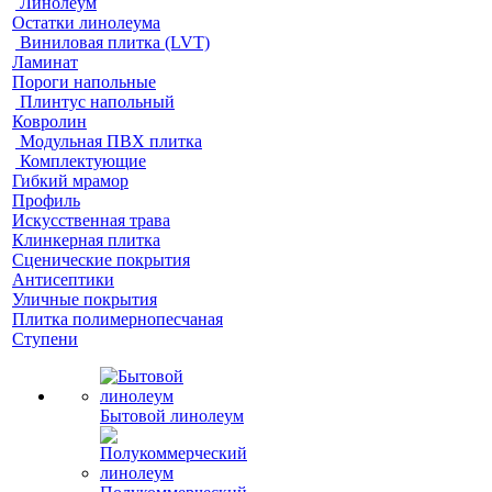
Линолеум
Остатки линолеума
Виниловая плитка (LVT)
Ламинат
Пороги напольные
Плинтус напольный
Ковролин
Модульная ПВХ плитка
Комплектующие
Гибкий мрамор
Профиль
Искусственная трава
Клинкерная плитка
Сценические покрытия
Антисептики
Уличные покрытия
Плитка полимернопесчаная
Ступени
Бытовой линолеум