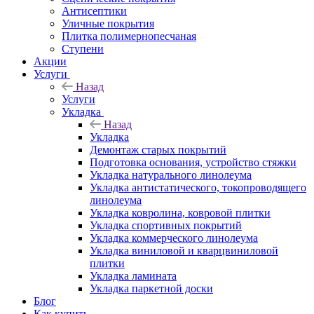
Антисептики
Уличные покрытия
Плитка полимернопесчаная
Ступени
Акции
Услуги
Назад
Услуги
Укладка
Назад
Укладка
Демонтаж старых покрытий
Подготовка основания, устройство стяжки
Укладка натурального линолеума
Укладка антистатического, токопроводящего
линолеума
Укладка ковролина, ковровой плитки
Укладка спортивных покрытий
Укладка коммерческого линолеума
Укладка виниловой и кварцвиниловой
плитки
Укладка ламината
Укладка паркетной доски
Блог
Как купить