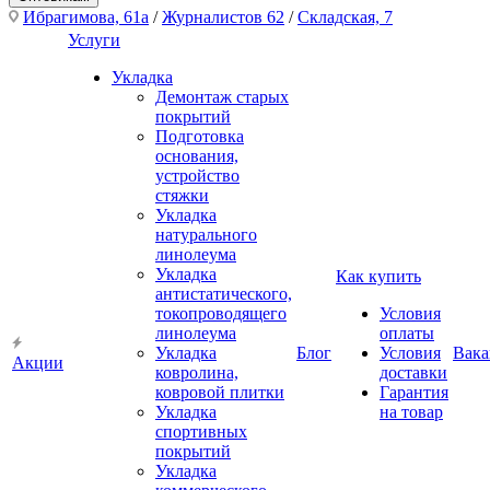
Ибрагимова, 61а
/
Журналистов 62
/
Складская, 7
Услуги
Укладка
Демонтаж старых
покрытий
Подготовка
основания,
устройство
стяжки
Укладка
натурального
линолеума
Укладка
Как купить
антистатического,
токопроводящего
Условия
линолеума
оплаты
Укладка
Блог
Условия
Вака
Акции
ковролина,
доставки
ковровой плитки
Гарантия
Укладка
на товар
спортивных
покрытий
Укладка