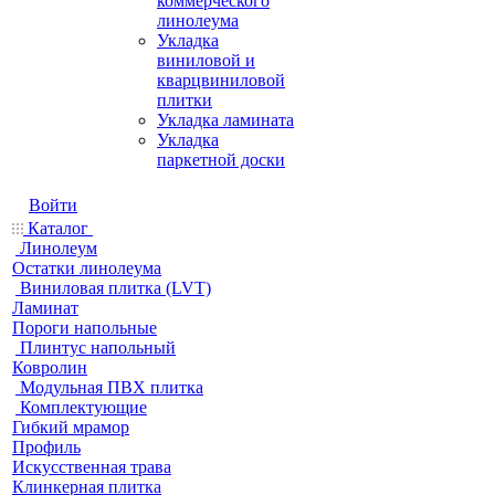
коммерческого
линолеума
Укладка
виниловой и
кварцвиниловой
плитки
Укладка ламината
Укладка
паркетной доски
Войти
Каталог
Линолеум
Остатки линолеума
Виниловая плитка (LVT)
Ламинат
Пороги напольные
Плинтус напольный
Ковролин
Модульная ПВХ плитка
Комплектующие
Гибкий мрамор
Профиль
Искусственная трава
Клинкерная плитка