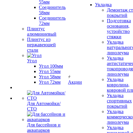
55мм
Укладка
Соединитель
Демонтаж с
58мм
покрытий
Соединитель
Подготовка
72мм
основания,
Плинтус
устройство
алюминиевый
стяжки
Плинтус из
Укладка
нержавеющей
натуральног
стали
линолеума
Укладка
Угол
антистатиче
Угол 100мм
токопроводя
Угол 55мм
линолеума
Угол 58мм
Укладка
Угол 72мм
Акции
ковролина,
ковровой пл
Укладка
спортивных
Для Автомойки/
покрытий
СТО
Укладка
коммерческо
линолеума
Для бассейнов и
Укладка
аквапарков
виниловой 