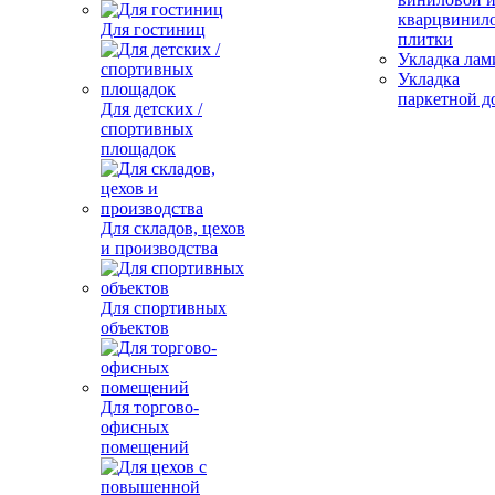
кварцвинил
Для гостиниц
плитки
Укладка лам
Укладка
паркетной д
Для детских /
спортивных
площадок
Для складов, цехов
и производства
Для спортивных
объектов
Для торгово-
офисных
помещений