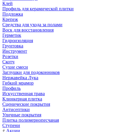
Клей
Профиль для керамической плитки
Подложка
Крепеж
Средства для ухода за полами
Воск для восстановления
Герметик
Гидроизоляция
Грунтовка
Инструмент
Розетки
Скотч
Сухие смеси
Заглушки для подоконников
Нержавейка Лука
Гибкий мрамор
Профиль
Искусственная трава
Клинкерная плитка
Сценические покрытия
Антисептики
Уличные покрытия
Плитка полимернопесчаная
Ступени
Акции