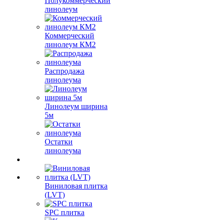
Полукоммерческий
линолеум
Коммерческий
линолеум КМ2
Распродажа
линолеума
Линолеум ширина
5м
Остатки
линолеума
Виниловая плитка
(LVT)
SPC плитка