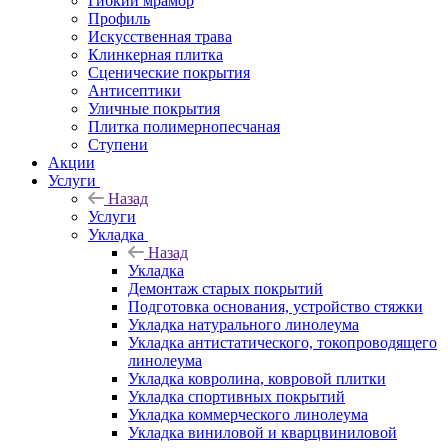
Гибкий мрамор
Профиль
Искусственная трава
Клинкерная плитка
Сценические покрытия
Антисептики
Уличные покрытия
Плитка полимернопесчаная
Ступени
Акции
Услуги
Назад
Услуги
Укладка
Назад
Укладка
Демонтаж старых покрытий
Подготовка основания, устройство стяжки
Укладка натурального линолеума
Укладка антистатического, токопроводящего
линолеума
Укладка ковролина, ковровой плитки
Укладка спортивных покрытий
Укладка коммерческого линолеума
Укладка виниловой и кварцвиниловой