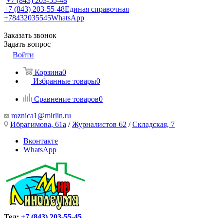
+7 (843) 203-55-48
+7 (843) 203-55-48
Единая справочная
+78432035545
WhatsApp
Заказать звонок
Задать вопрос
Войти
Корзина
0
Избранные товары
0
Сравнение товаров
0
roznica1@mirlin.ru
Ибрагимова, 61а
/
Журналистов 62
/
Складская, 7
Вконтакте
WhatsApp
Тел:
+7 (843) 203-55-45