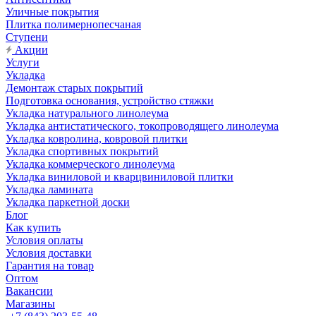
Уличные покрытия
Плитка полимернопесчаная
Ступени
Акции
Услуги
Укладка
Демонтаж старых покрытий
Подготовка основания, устройство стяжки
Укладка натурального линолеума
Укладка антистатического, токопроводящего линолеума
Укладка ковролина, ковровой плитки
Укладка спортивных покрытий
Укладка коммерческого линолеума
Укладка виниловой и кварцвиниловой плитки
Укладка ламината
Укладка паркетной доски
Блог
Как купить
Условия оплаты
Условия доставки
Гарантия на товар
Оптом
Вакансии
Магазины