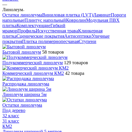
—
Линолеум
Остатки линолеума
Виниловая плитка (LVT)
Ламинат
Пороги
напольные
Плинтус напольный
Ковролин
Модульная ПВХ
плитка
Комплектующие
Гибкий
мрамор
Профиль
Искусственная трава
Клинкерная
плитка
Сценические покрытия
Антисептики
Уличные
покрытия
Плитка полимернопесчаная
Ступени
Бытовой линолеум
58 товаров
Полукоммерческий линолеум
129 товаров
Коммерческий линолеум КМ2
42 товара
Распродажа линолеума
Линолеум ширина 5м
Остатки линолеума
Под дерево
32 класс
31 класс
КМ2
Линолеум шириной 5 метров