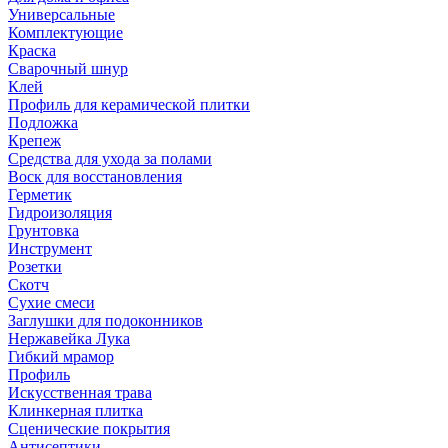
Универсальные
Комплектующие
Краска
Сварочный шнур
Клей
Профиль для керамической плитки
Подложка
Крепеж
Средства для ухода за полами
Воск для восстановления
Герметик
Гидроизоляция
Грунтовка
Инструмент
Розетки
Скотч
Сухие смеси
Заглушки для подоконников
Нержавейка Лука
Гибкий мрамор
Профиль
Искусственная трава
Клинкерная плитка
Сценические покрытия
Антисептики