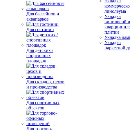
Укладка
коммерческо
линолеума
Для бассейнов и
Укладка
аквапарков
виниловой 
кварцвинил
Для гостиниц
плитки
Укладка лам
Укладка
паркетной д
Для детских /
спортивных
площадок
Для складов, цехов
и производства
Для спортивных
объектов
Для торгово-