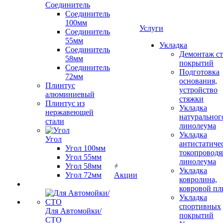
Соединитель
Соединитель
100мм
Услуги
Соединитель
55мм
Укладка
Соединитель
Демонтаж с
58мм
покрытий
Соединитель
Подготовка
72мм
основания,
Плинтус
устройство
алюминиевый
стяжки
Плинтус из
Укладка
нержавеющей
натуральног
стали
линолеума
Укладка
Угол
антистатиче
Угол 100мм
токопроводя
Угол 55мм
линолеума
Угол 58мм
Укладка
Угол 72мм
Акции
ковролина,
ковровой пл
Укладка
спортивных
Для Автомойки/
покрытий
СТО