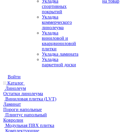
Укладка
на товар
спортивных
покрытий
Укладка
коммерческого
линолеума
Укладка
виниловой и
кварцвиниловой
плитки
Укладка ламината
Укладка
паркетной доски
Войти
Каталог
Линолеум
Остатки линолеума
Виниловая плитка (LVT)
Ламинат
Пороги напольные
Плинтус напольный
Ковролин
Модульная ПВХ плитка
Комплектующие