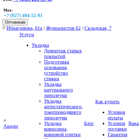
Max:
+7 (927) 404-52-91
Оптовикам
Ибрагимова, 61а
/
Журналистов 62
/
Складская, 7
Услуги
Укладка
Демонтаж старых
покрытий
Подготовка
основания,
устройство
стяжки
Укладка
натурального
линолеума
Укладка
Как купить
антистатического,
токопроводящего
Условия
линолеума
оплаты
Укладка
Блог
Условия
Вака
Акции
ковролина,
доставки
ковровой плитки
Гарантия