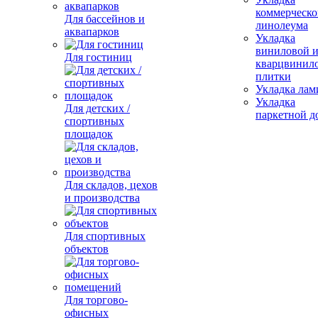
коммерческо
Для бассейнов и
линолеума
аквапарков
Укладка
виниловой 
Для гостиниц
кварцвинил
плитки
Укладка лам
Укладка
Для детских /
паркетной д
спортивных
площадок
Для складов, цехов
и производства
Для спортивных
объектов
Для торгово-
офисных