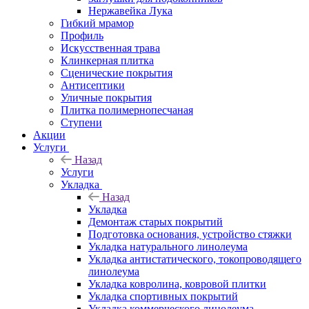
Нержавейка Лука
Гибкий мрамор
Профиль
Искусственная трава
Клинкерная плитка
Сценические покрытия
Антисептики
Уличные покрытия
Плитка полимернопесчаная
Ступени
Акции
Услуги
Назад
Услуги
Укладка
Назад
Укладка
Демонтаж старых покрытий
Подготовка основания, устройство стяжки
Укладка натурального линолеума
Укладка антистатического, токопроводящего
линолеума
Укладка ковролина, ковровой плитки
Укладка спортивных покрытий
Укладка коммерческого линолеума