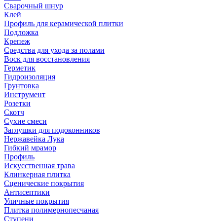
Сварочный шнур
Клей
Профиль для керамической плитки
Подложка
Крепеж
Средства для ухода за полами
Воск для восстановления
Герметик
Гидроизоляция
Грунтовка
Инструмент
Розетки
Скотч
Сухие смеси
Заглушки для подоконников
Нержавейка Лука
Гибкий мрамор
Профиль
Искусственная трава
Клинкерная плитка
Сценические покрытия
Антисептики
Уличные покрытия
Плитка полимернопесчаная
Ступени