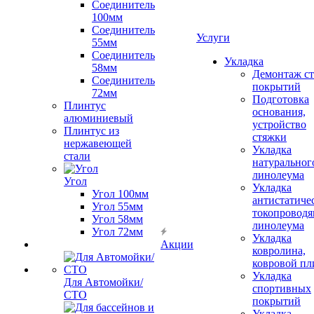
Соединитель
100мм
Соединитель
Услуги
55мм
Соединитель
Укладка
58мм
Демонтаж с
Соединитель
покрытий
72мм
Подготовка
Плинтус
основания,
алюминиевый
устройство
Плинтус из
стяжки
нержавеющей
Укладка
стали
натуральног
линолеума
Угол
Укладка
Угол 100мм
антистатиче
Угол 55мм
токопроводя
Угол 58мм
линолеума
Угол 72мм
Укладка
Акции
ковролина,
ковровой пл
Укладка
Для Автомойки/
спортивных
СТО
покрытий
Укладка