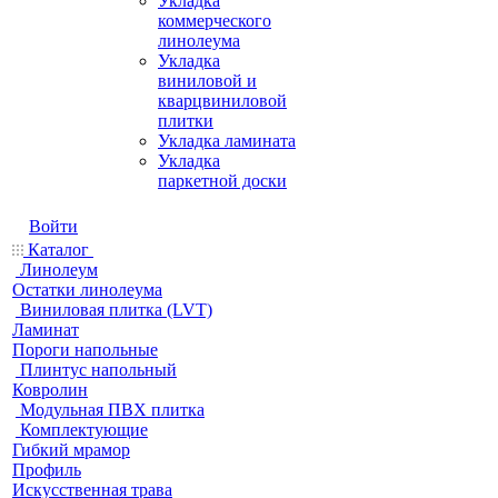
Укладка
коммерческого
линолеума
Укладка
виниловой и
кварцвиниловой
плитки
Укладка ламината
Укладка
паркетной доски
Войти
Каталог
Линолеум
Остатки линолеума
Виниловая плитка (LVT)
Ламинат
Пороги напольные
Плинтус напольный
Ковролин
Модульная ПВХ плитка
Комплектующие
Гибкий мрамор
Профиль
Искусственная трава