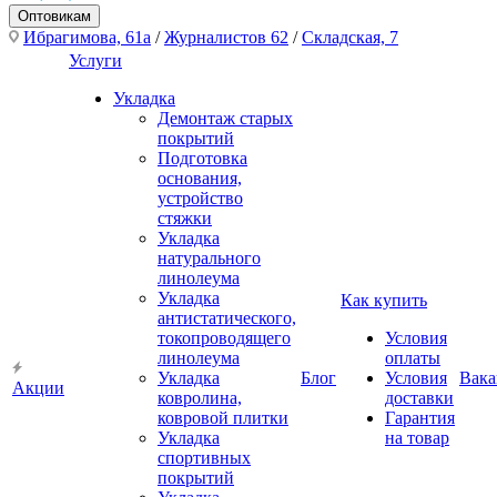
Оптовикам
Ибрагимова, 61а
/
Журналистов 62
/
Складская, 7
Услуги
Укладка
Демонтаж старых
покрытий
Подготовка
основания,
устройство
стяжки
Укладка
натурального
линолеума
Укладка
Как купить
антистатического,
токопроводящего
Условия
линолеума
оплаты
Укладка
Блог
Условия
Вака
Акции
ковролина,
доставки
ковровой плитки
Гарантия
Укладка
на товар
спортивных
покрытий