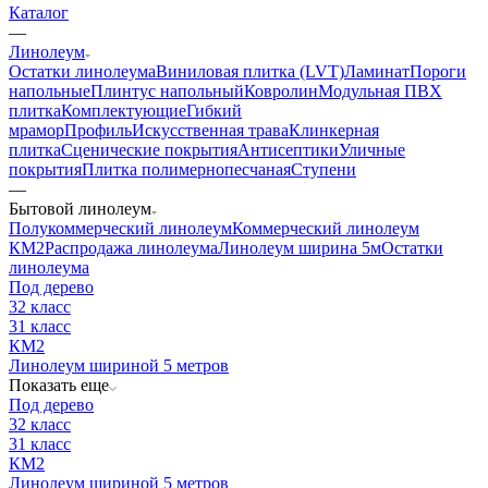
Каталог
—
Линолеум
Остатки линолеума
Виниловая плитка (LVT)
Ламинат
Пороги
напольные
Плинтус напольный
Ковролин
Модульная ПВХ
плитка
Комплектующие
Гибкий
мрамор
Профиль
Искусственная трава
Клинкерная
плитка
Сценические покрытия
Антисептики
Уличные
покрытия
Плитка полимернопесчаная
Ступени
—
Бытовой линолеум
Полукоммерческий линолеум
Коммерческий линолеум
КМ2
Распродажа линолеума
Линолеум ширина 5м
Остатки
линолеума
Под дерево
32 класс
31 класс
КМ2
Линолеум шириной 5 метров
Показать еще
Под дерево
32 класс
31 класс
КМ2
Линолеум шириной 5 метров