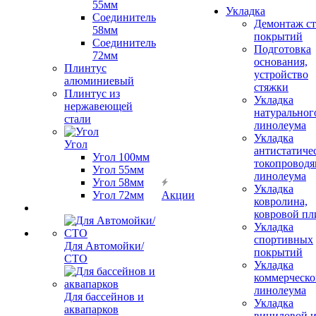
55мм
Укладка
Соединитель
Демонтаж с
58мм
покрытий
Соединитель
Подготовка
72мм
основания,
Плинтус
устройство
алюминиевый
стяжки
Плинтус из
Укладка
нержавеющей
натуральног
стали
линолеума
Укладка
Угол
антистатиче
Угол 100мм
токопроводя
Угол 55мм
линолеума
Угол 58мм
Укладка
Угол 72мм
Акции
ковролина,
ковровой пл
Укладка
спортивных
Для Автомойки/
покрытий
СТО
Укладка
коммерческо
линолеума
Для бассейнов и
Укладка
аквапарков
виниловой 