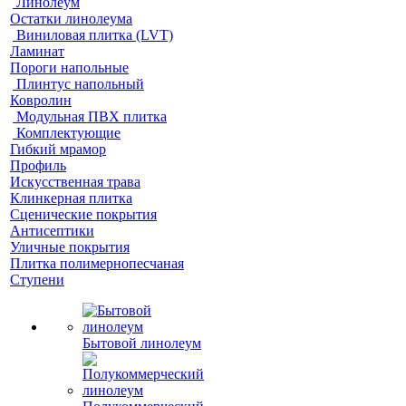
Линолеум
Остатки линолеума
Виниловая плитка (LVT)
Ламинат
Пороги напольные
Плинтус напольный
Ковролин
Модульная ПВХ плитка
Комплектующие
Гибкий мрамор
Профиль
Искусственная трава
Клинкерная плитка
Сценические покрытия
Антисептики
Уличные покрытия
Плитка полимернопесчаная
Ступени
Бытовой линолеум