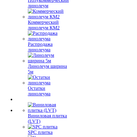
Полукоммерческий
линолеум
Коммерческий
линолеум КМ2
Распродажа
линолеума
Линолеум ширина
5м
Остатки
линолеума
Виниловая плитка
(LVT)
SPC плитка