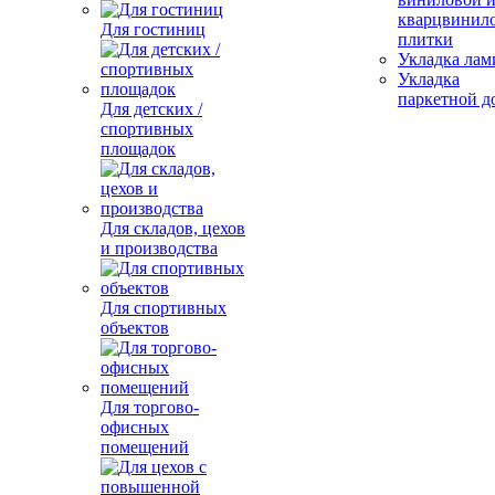
кварцвинил
Для гостиниц
плитки
Укладка лам
Укладка
паркетной д
Для детских /
спортивных
площадок
Для складов, цехов
и производства
Для спортивных
объектов
Для торгово-
офисных
помещений