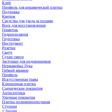
Клей
Профиль для керамической плитки
Подложка
Крепеж
Средства для ухода за полами
Воск для восстановления
Герметик
Гидроизоляция
Грунтовка
Инструмент
Розетки
Скотч
Сухие смеси
Заглушки для подоконников
Нержавейка Лука
Гибкий мрамор
Профиль
Искусственная трава
Клинкерная плитка
Сценические покрытия
Антисептики
Уличные покрытия
Плитка полимернопесчаная
Ступени
Акции