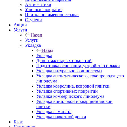
Антисептики
Уличные покрытия
Плитка полимернопесчаная
Ступени
Акции
Услуги
Назад
Услуги
Укладка
Назад
Укладка
Демонтаж старых покрытий
Подготовка основания, устройство стяжки
Укладка натурального линолеума
Укладка антистатического, токопроводящего
линолеума
Укладка ковролина, ковровой плитки
Укладка спортивных покрытий
Укладка коммерческого линолеума
Укладка виниловой и кварцвиниловой
плитки
Укладка ламината
Укладка паркетной доски
Блог
Как купить