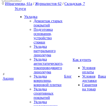
Ибрагимова, 61а
/
Журналистов 62
/
Складская, 7
Услуги
Укладка
Демонтаж старых
покрытий
Подготовка
основания,
устройство
стяжки
Укладка
натурального
линолеума
Укладка
Как купить
антистатического,
токопроводящего
Условия
линолеума
оплаты
Укладка
Блог
Условия
Вака
Акции
ковролина,
доставки
ковровой плитки
Гарантия
Укладка
на товар
спортивных
покрытий
Укладка