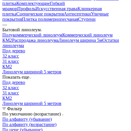
плитка
Комплектующие
Гибкий
мрамор
Профиль
Искусственная трава
Клинкерная
плитка
Сценические покрытия
Антисептики
Уличные
покрытия
Плитка полимернопесчаная
Ступени
—
Бытовой линолеум
Полукоммерческий линолеум
Коммерческий линолеум
КМ2
Распродажа линолеума
Линолеум ширина 5м
Остатки
линолеума
Под дерево
32 класс
31 класс
КМ2
Линолеум шириной 5 метров
Показать еще
Под дерево
32 класс
31 класс
КМ2
Линолеум шириной 5 метров
Фильтр
По умолчанию (возрастание)
По алфавиту (убывание)
По алфавиту (возрастание)
По цене (убывание)