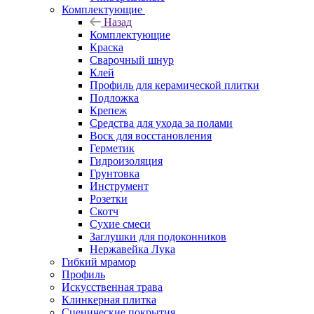
Комплектующие
Назад
Комплектующие
Краска
Сварочный шнур
Клей
Профиль для керамической плитки
Подложка
Крепеж
Средства для ухода за полами
Воск для восстановления
Герметик
Гидроизоляция
Грунтовка
Инструмент
Розетки
Скотч
Сухие смеси
Заглушки для подоконников
Нержавейка Лука
Гибкий мрамор
Профиль
Искусственная трава
Клинкерная плитка
Сценические покрытия