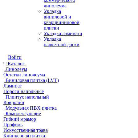
коммерческого
линолеума
Укладка
виниловой и
кварцвиниловой
плитки
Укладка ламината
Укладка
паркетной доски
Войти
Каталог
Линолеум
Остатки линолеума
Виниловая плитка (LVT)
Ламинат
Пороги напольные
Плинтус напольный
Ковролин
Модульная ПВХ плитка
Комплектующие
Гибкий мрамор
Профиль
Искусственная трава
Клинкерная плитка