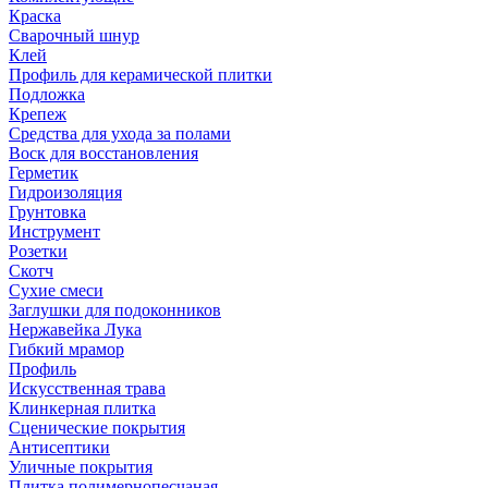
Краска
Сварочный шнур
Клей
Профиль для керамической плитки
Подложка
Крепеж
Средства для ухода за полами
Воск для восстановления
Герметик
Гидроизоляция
Грунтовка
Инструмент
Розетки
Скотч
Сухие смеси
Заглушки для подоконников
Нержавейка Лука
Гибкий мрамор
Профиль
Искусственная трава
Клинкерная плитка
Сценические покрытия
Антисептики
Уличные покрытия
Плитка полимернопесчаная