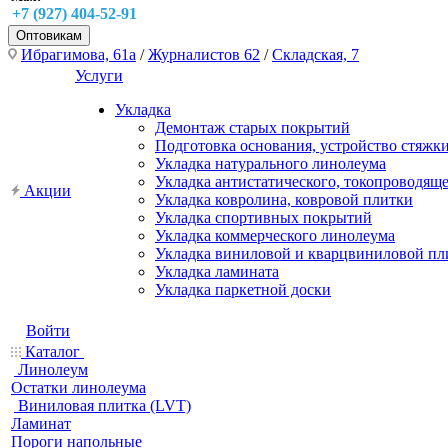
+7 (927) 404-52-91
Оптовикам
Ибрагимова, 61а
/
Журналистов 62
/
Складская, 7
Услуги
Укладка
Демонтаж старых покрытий
Подготовка основания, устройство стяжк
Укладка натурального линолеума
Укладка антистатического, токопроводящ
Акции
Укладка ковролина, ковровой плитки
Укладка спортивных покрытий
Укладка коммерческого линолеума
Укладка виниловой и кварцвиниловой пл
Укладка ламината
Укладка паркетной доски
Войти
Каталог
Линолеум
Остатки линолеума
Виниловая плитка (LVT)
Ламинат
Пороги напольные