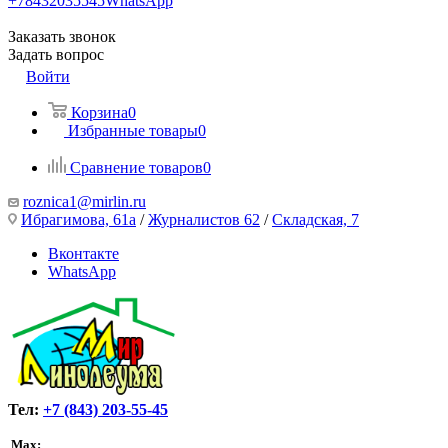
+78432035545
WhatsApp
Заказать звонок
Задать вопрос
Войти
Корзина
0
Избранные товары
0
Сравнение товаров
0
roznica1@mirlin.ru
Ибрагимова, 61а
/
Журналистов 62
/
Складская, 7
Вконтакте
WhatsApp
Тел:
+7 (843) 203-55-45
Max: