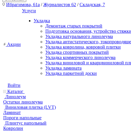
Ибрагимова, 61а
/
Журналистов 62
/
Складская, 7
Услуги
Укладка
Демонтаж старых покрытий
Подготовка основания, устройство стяжк
Укладка натурального линолеума
Укладка антистатического, токопроводящ
Акции
Укладка ковролина, ковровой плитки
Укладка спортивных покрытий
Укладка коммерческого линолеума
Укладка виниловой и кварцвиниловой пл
Укладка ламината
Укладка паркетной доски
Войти
Каталог
Линолеум
Остатки линолеума
Виниловая плитка (LVT)
Ламинат
Пороги напольные
Плинтус напольный
Ковролин