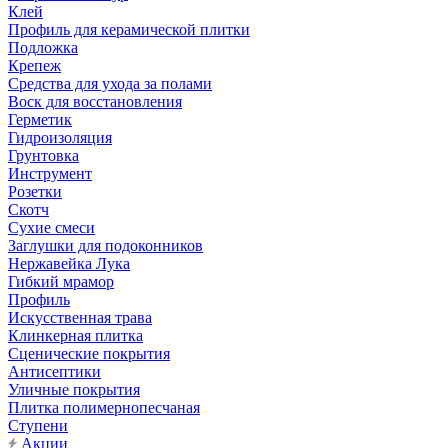
Клей
Профиль для керамической плитки
Подложка
Крепеж
Средства для ухода за полами
Воск для восстановления
Герметик
Гидроизоляция
Грунтовка
Инструмент
Розетки
Скотч
Сухие смеси
Заглушки для подоконников
Нержавейка Лука
Гибкий мрамор
Профиль
Искусственная трава
Клинкерная плитка
Сценические покрытия
Антисептики
Уличные покрытия
Плитка полимернопесчаная
Ступени
Акции