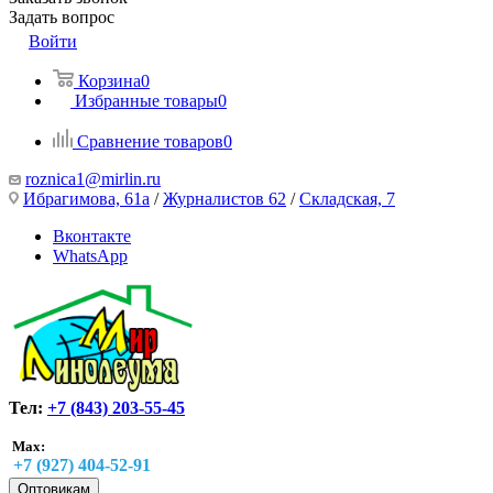
Задать вопрос
Войти
Корзина
0
Избранные товары
0
Сравнение товаров
0
roznica1@mirlin.ru
Ибрагимова, 61а
/
Журналистов 62
/
Складская, 7
Вконтакте
WhatsApp
Тел:
+7 (843) 203-55-45
Max:
+7 (927) 404-52-91
Оптовикам