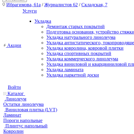
Ибрагимова, 61а
/
Журналистов 62
/
Складская, 7
Услуги
Укладка
Демонтаж старых покрытий
Подготовка основания, устройство стяжк
Укладка натурального линолеума
Укладка антистатического, токопроводящ
Акции
Укладка ковролина, ковровой плитки
Укладка спортивных покрытий
Укладка коммерческого линолеума
Укладка виниловой и кварцвиниловой пл
Укладка ламината
Укладка паркетной доски
Войти
Каталог
Линолеум
Остатки линолеума
Виниловая плитка (LVT)
Ламинат
Пороги напольные
Плинтус напольный
Ковролин