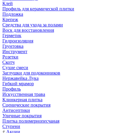
Клей
Профиль для керамической плитки
Подложка
Крепеж
Средства для ухода за полами
Воск для восстановления
Герметик
Гидроизоляция
Грунтовка
Инструмент
Розетки
Скотч
Сухие смеси
Заглушки для подоконников
Нержавейка Лука
Гибкий мрамор
Профиль
Искусственная трава
Клинкерная плитка
Сценические покрытия
Антисептики
Уличные покрытия
Плитка полимернопесчаная
Ступени
Акции