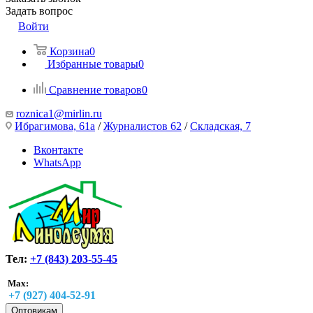
Задать вопрос
Войти
Корзина
0
Избранные товары
0
Сравнение товаров
0
roznica1@mirlin.ru
Ибрагимова, 61а
/
Журналистов 62
/
Складская, 7
Вконтакте
WhatsApp
Тел:
+7 (843) 203-55-45
Max:
+7 (927) 404-52-91
Оптовикам