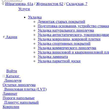
Ибрагимова, 61а
/
Журналистов 62
/
Складская, 7
Услуги
Укладка
Демонтаж старых покрытий
Подготовка основания, устройство стяжк
Укладка натурального линолеума
Укладка антистатического, токопроводящ
Акции
Укладка ковролина, ковровой плитки
Укладка спортивных покрытий
Укладка коммерческого линолеума
Укладка виниловой и кварцвиниловой пл
Укладка ламината
Укладка паркетной доски
Войти
Каталог
Линолеум
Остатки линолеума
Виниловая плитка (LVT)
Ламинат
Пороги напольные
Плинтус напольный
Ковролин