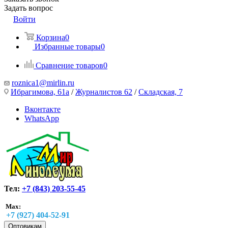
Задать вопрос
Войти
Корзина
0
Избранные товары
0
Сравнение товаров
0
roznica1@mirlin.ru
Ибрагимова, 61а
/
Журналистов 62
/
Складская, 7
Вконтакте
WhatsApp
Тел:
+7 (843) 203-55-45
Max:
+7 (927) 404-52-91
Оптовикам