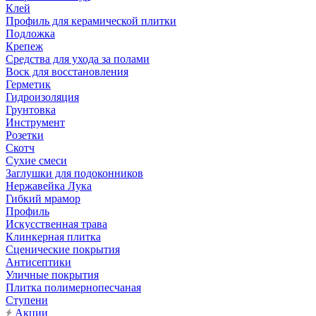
Клей
Профиль для керамической плитки
Подложка
Крепеж
Средства для ухода за полами
Воск для восстановления
Герметик
Гидроизоляция
Грунтовка
Инструмент
Розетки
Скотч
Сухие смеси
Заглушки для подоконников
Нержавейка Лука
Гибкий мрамор
Профиль
Искусственная трава
Клинкерная плитка
Сценические покрытия
Антисептики
Уличные покрытия
Плитка полимернопесчаная
Ступени
Акции