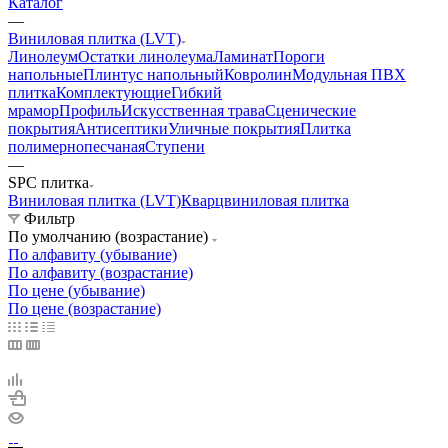
Каталог
—
Виниловая плитка (LVT)
Линолеум
Остатки линолеума
Ламинат
Пороги
напольные
Плинтус напольный
Ковролин
Модульная ПВХ
плитка
Комплектующие
Гибкий
мрамор
Профиль
Искусственная трава
Сценические
покрытия
Антисептики
Уличные покрытия
Плитка
полимернопесчаная
Ступени
—
SPC плитка
Виниловая плитка (LVT)
Кварцвиниловая плитка
Фильтр
По умолчанию (возрастание)
По алфавиту (убывание)
По алфавиту (возрастание)
По цене (убывание)
По цене (возрастание)