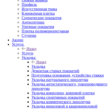
Гибкий мрамор
Профиль
Искусственная трава
Клинкерная плитка
Сценические покрытия
Антисептики
Уличные покрытия
Плитка полимернопесчаная
Ступени
Акции
Услуги
Назад
Услуги
Укладка
Назад
Укладка
Демонтаж старых покрытий
Подготовка основания, устройство стяжки
Укладка натурального линолеума
Укладка антистатического, токопроводящего
линолеума
Укладка ковролина, ковровой плитки
Укладка спортивных покрытий
Укладка коммерческого линолеума
Укладка виниловой и кварцвиниловой