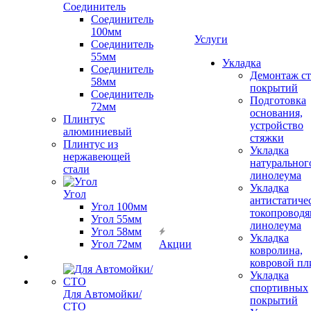
Соединитель
Соединитель
100мм
Услуги
Соединитель
55мм
Укладка
Соединитель
Демонтаж с
58мм
покрытий
Соединитель
Подготовка
72мм
основания,
Плинтус
устройство
алюминиевый
стяжки
Плинтус из
Укладка
нержавеющей
натуральног
стали
линолеума
Укладка
Угол
антистатиче
Угол 100мм
токопроводя
Угол 55мм
линолеума
Угол 58мм
Укладка
Угол 72мм
Акции
ковролина,
ковровой пл
Укладка
спортивных
Для Автомойки/
покрытий
СТО