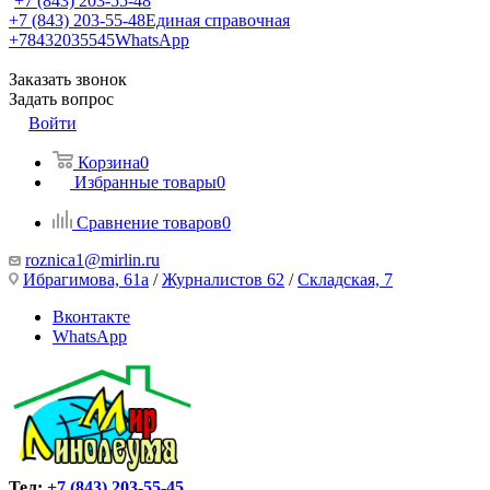
+7 (843) 203-55-48
+7 (843) 203-55-48
Единая справочная
+78432035545
WhatsApp
Заказать звонок
Задать вопрос
Войти
Корзина
0
Избранные товары
0
Сравнение товаров
0
roznica1@mirlin.ru
Ибрагимова, 61а
/
Журналистов 62
/
Складская, 7
Вконтакте
WhatsApp
Тел:
+7 (843) 203-55-45