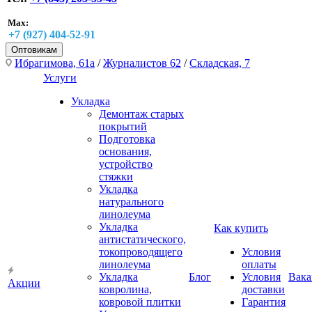
Max:
+7 (927) 404-52-91
Оптовикам
Ибрагимова, 61а
/
Журналистов 62
/
Складская, 7
Услуги
Укладка
Демонтаж старых
покрытий
Подготовка
основания,
устройство
стяжки
Укладка
натурального
линолеума
Укладка
Как купить
антистатического,
токопроводящего
Условия
линолеума
оплаты
Укладка
Блог
Условия
Вака
Акции
ковролина,
доставки
ковровой плитки
Гарантия