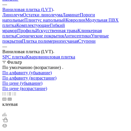
—
Виниловая плитка (LVT)
Линолеум
Остатки линолеума
Ламинат
Пороги
напольные
Плинтус напольный
Ковролин
Модульная ПВХ
плитка
Комплектующие
Гибкий
мрамор
Профиль
Искусственная трава
Клинкерная
плитка
Сценические покрытия
Антисептики
Уличные
покрытия
Плитка полимернопесчаная
Ступени
—
Виниловая плитка (LVT)
SPC плитка
Кварцвиниловая плитка
Фильтр
По умолчанию (возрастание)
По алфавиту (убывание)
По алфавиту (возрастание)
По цене (убывание)
По цене (возрастание)
клеевая