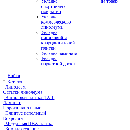
Укладка
на товар
спортивных
покрытий
Укладка
коммерческого
линолеума
Укладка
виниловой и
кварцвиниловой
плитки
Укладка ламината
Укладка
паркетной доски
Войти
Каталог
Линолеум
Остатки линолеума
Виниловая плитка (LVT)
Ламинат
Пороги напольные
Плинтус напольный
Ковролин
Модульная ПВХ плитка
Комплектующие