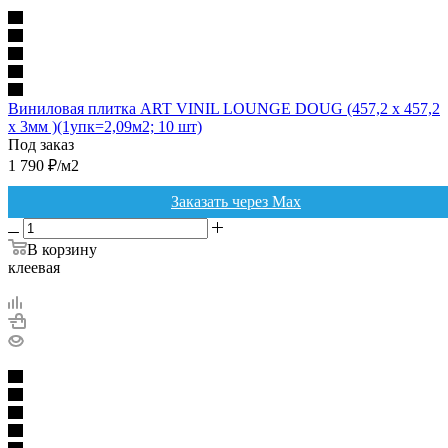
Виниловая плитка ART VINIL LOUNGE DOUG (457,2 х 457,2
х 3мм )(1упк=2,09м2; 10 шт)
Под заказ
1 790
₽
/м2
Заказать через Max
В корзину
клеевая