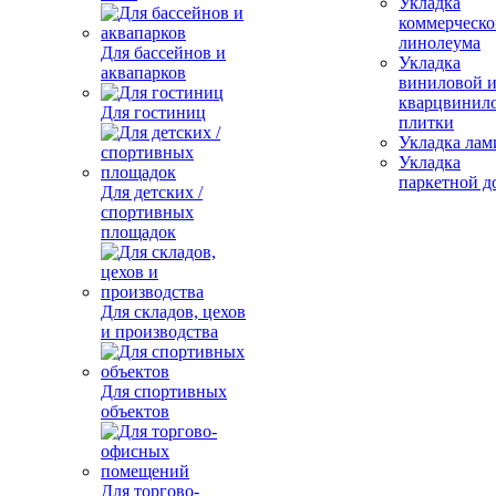
Укладка
коммерческо
линолеума
Для бассейнов и
Укладка
аквапарков
виниловой 
кварцвинил
Для гостиниц
плитки
Укладка лам
Укладка
паркетной д
Для детских /
спортивных
площадок
Для складов, цехов
и производства
Для спортивных
объектов
Для торгово-