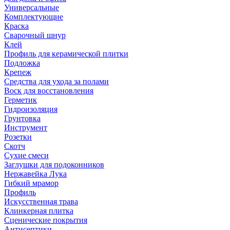
Универсальные
Комплектующие
Краска
Сварочный шнур
Клей
Профиль для керамической плитки
Подложка
Крепеж
Средства для ухода за полами
Воск для восстановления
Герметик
Гидроизоляция
Грунтовка
Инструмент
Розетки
Скотч
Сухие смеси
Заглушки для подоконников
Нержавейка Лука
Гибкий мрамор
Профиль
Искусственная трава
Клинкерная плитка
Сценические покрытия
Антисептики