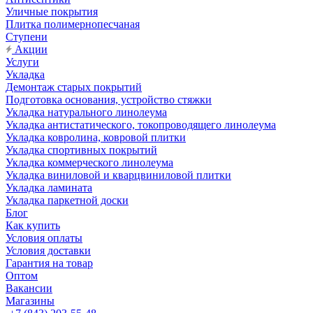
Уличные покрытия
Плитка полимернопесчаная
Ступени
Акции
Услуги
Укладка
Демонтаж старых покрытий
Подготовка основания, устройство стяжки
Укладка натурального линолеума
Укладка антистатического, токопроводящего линолеума
Укладка ковролина, ковровой плитки
Укладка спортивных покрытий
Укладка коммерческого линолеума
Укладка виниловой и кварцвиниловой плитки
Укладка ламината
Укладка паркетной доски
Блог
Как купить
Условия оплаты
Условия доставки
Гарантия на товар
Оптом
Вакансии
Магазины