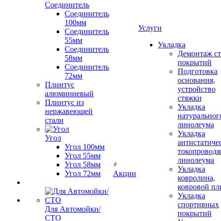
Соединитель
Соединитель
100мм
Услуги
Соединитель
55мм
Укладка
Соединитель
Демонтаж с
58мм
покрытий
Соединитель
Подготовка
72мм
основания,
Плинтус
устройство
алюминиевый
стяжки
Плинтус из
Укладка
нержавеющей
натуральног
стали
линолеума
Укладка
Угол
антистатиче
Угол 100мм
токопроводя
Угол 55мм
линолеума
Угол 58мм
Укладка
Угол 72мм
Акции
ковролина,
ковровой пл
Укладка
спортивных
Для Автомойки/
покрытий
СТО