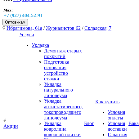
Max:
+7 (927) 404-52-91
Оптовикам
Ибрагимова, 61а
/
Журналистов 62
/
Складская, 7
Услуги
Укладка
Демонтаж старых
покрытий
Подготовка
основания,
устройство
стяжки
Укладка
натурального
линолеума
Укладка
Как купить
антистатического,
токопроводящего
Условия
линолеума
оплаты
Укладка
Блог
Условия
Вака
Акции
ковролина,
доставки
ковровой плитки
Гарантия