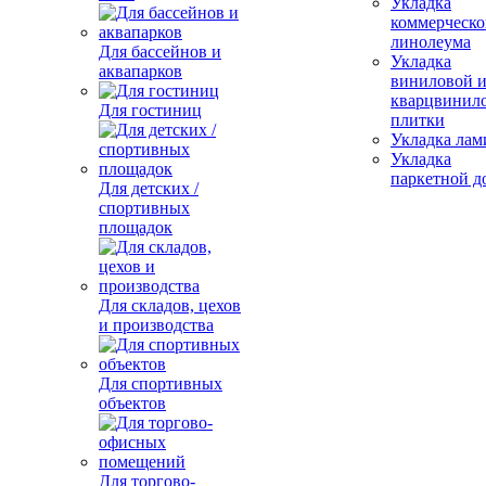
Укладка
коммерческо
линолеума
Для бассейнов и
Укладка
аквапарков
виниловой 
кварцвинил
Для гостиниц
плитки
Укладка лам
Укладка
паркетной д
Для детских /
спортивных
площадок
Для складов, цехов
и производства
Для спортивных
объектов
Для торгово-