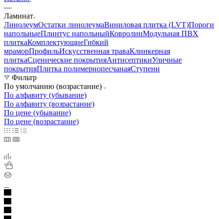
—
Ламинат
Линолеум
Остатки линолеума
Виниловая плитка (LVT)
Пороги
напольные
Плинтус напольный
Ковролин
Модульная ПВХ
плитка
Комплектующие
Гибкий
мрамор
Профиль
Искусственная трава
Клинкерная
плитка
Сценические покрытия
Антисептики
Уличные
покрытия
Плитка полимернопесчаная
Ступени
Фильтр
По умолчанию (возрастание)
По алфавиту (убывание)
По алфавиту (возрастание)
По цене (убывание)
По цене (возрастание)