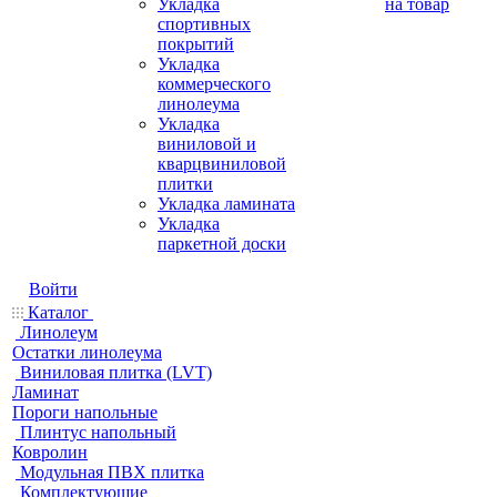
Укладка
на товар
спортивных
покрытий
Укладка
коммерческого
линолеума
Укладка
виниловой и
кварцвиниловой
плитки
Укладка ламината
Укладка
паркетной доски
Войти
Каталог
Линолеум
Остатки линолеума
Виниловая плитка (LVT)
Ламинат
Пороги напольные
Плинтус напольный
Ковролин
Модульная ПВХ плитка
Комплектующие