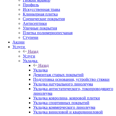
Гибкий мрамор
Профиль
Искусственная трава
Клинкерная плитка
Сценические покрытия
Антисептики
Уличные покрытия
Плитка полимернопесчаная
Ступени
Акции
Услуги
Назад
Услуги
Укладка
Назад
Укладка
Демонтаж старых покрытий
Подготовка основания, устройство стяжки
Укладка натурального линолеума
Укладка антистатического, токопроводящего
линолеума
Укладка ковролина, ковровой плитки
Укладка спортивных покрытий
Укладка коммерческого линолеума
Укладка виниловой и кварцвиниловой