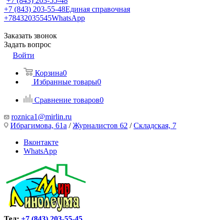
+7 (843) 203-55-48
+7 (843) 203-55-48
Единая справочная
+78432035545
WhatsApp
Заказать звонок
Задать вопрос
Войти
Корзина
0
Избранные товары
0
Сравнение товаров
0
roznica1@mirlin.ru
Ибрагимова, 61а
/
Журналистов 62
/
Складская, 7
Вконтакте
WhatsApp
Тел:
+7 (843) 203-55-45