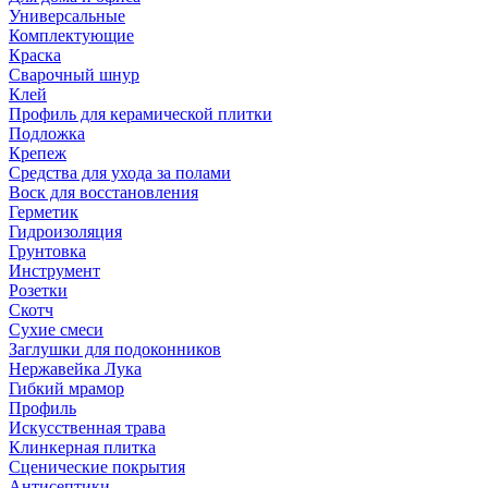
Универсальные
Комплектующие
Краска
Сварочный шнур
Клей
Профиль для керамической плитки
Подложка
Крепеж
Средства для ухода за полами
Воск для восстановления
Герметик
Гидроизоляция
Грунтовка
Инструмент
Розетки
Скотч
Сухие смеси
Заглушки для подоконников
Нержавейка Лука
Гибкий мрамор
Профиль
Искусственная трава
Клинкерная плитка
Сценические покрытия
Антисептики