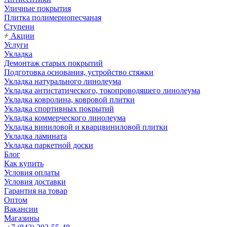
Уличные покрытия
Плитка полимернопесчаная
Ступени
Акции
Услуги
Укладка
Демонтаж старых покрытий
Подготовка основания, устройство стяжки
Укладка натурального линолеума
Укладка антистатического, токопроводящего линолеума
Укладка ковролина, ковровой плитки
Укладка спортивных покрытий
Укладка коммерческого линолеума
Укладка виниловой и кварцвиниловой плитки
Укладка ламината
Укладка паркетной доски
Блог
Как купить
Условия оплаты
Условия доставки
Гарантия на товар
Оптом
Вакансии
Магазины