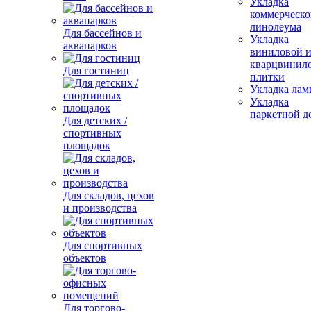
Укладка
коммерческо
линолеума
Для бассейнов и
Укладка
аквапарков
виниловой 
кварцвинил
Для гостиниц
плитки
Укладка лам
Укладка
паркетной д
Для детских /
спортивных
площадок
Для складов, цехов
и производства
Для спортивных
объектов
Для торгово-