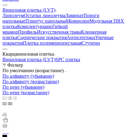
—
Виниловая плитка (LVT)
Линолеум
Остатки линолеума
Ламинат
Пороги
напольные
Плинтус напольный
Ковролин
Модульная ПВХ
плитка
Комплектующие
Гибкий
мрамор
Профиль
Искусственная трава
Клинкерная
плитка
Сценические покрытия
Антисептики
Уличные
покрытия
Плитка полимернопесчаная
Ступени
—
Кварцвиниловая плитка
Виниловая плитка (LVT)
SPC плитка
Фильтр
По умолчанию (возрастание)
По алфавиту (убывание)
По алфавиту (возрастание)
По цене (убывание)
По цене (возрастание)