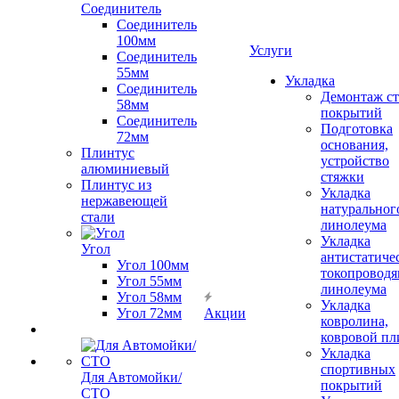
Соединитель
Соединитель
100мм
Услуги
Соединитель
55мм
Укладка
Соединитель
Демонтаж с
58мм
покрытий
Соединитель
Подготовка
72мм
основания,
Плинтус
устройство
алюминиевый
стяжки
Плинтус из
Укладка
нержавеющей
натуральног
стали
линолеума
Укладка
Угол
антистатиче
Угол 100мм
токопроводя
Угол 55мм
линолеума
Угол 58мм
Укладка
Угол 72мм
Акции
ковролина,
ковровой пл
Укладка
спортивных
Для Автомойки/
покрытий
СТО