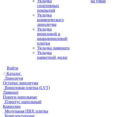
Укладка
на товар
спортивных
покрытий
Укладка
коммерческого
линолеума
Укладка
виниловой и
кварцвиниловой
плитки
Укладка ламината
Укладка
паркетной доски
Войти
Каталог
Линолеум
Остатки линолеума
Виниловая плитка (LVT)
Ламинат
Пороги напольные
Плинтус напольный
Ковролин
Модульная ПВХ плитка
Комплектующие