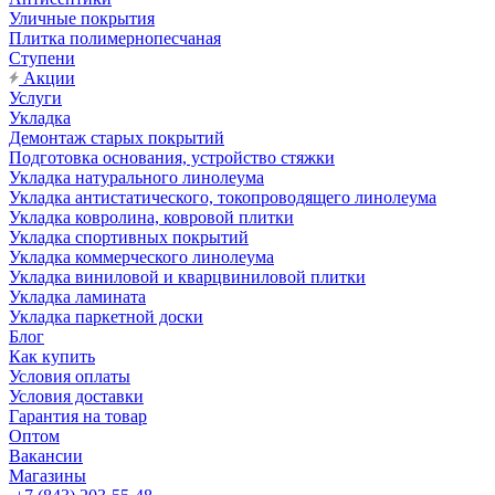
Уличные покрытия
Плитка полимернопесчаная
Ступени
Акции
Услуги
Укладка
Демонтаж старых покрытий
Подготовка основания, устройство стяжки
Укладка натурального линолеума
Укладка антистатического, токопроводящего линолеума
Укладка ковролина, ковровой плитки
Укладка спортивных покрытий
Укладка коммерческого линолеума
Укладка виниловой и кварцвиниловой плитки
Укладка ламината
Укладка паркетной доски
Блог
Как купить
Условия оплаты
Условия доставки
Гарантия на товар
Оптом
Вакансии
Магазины