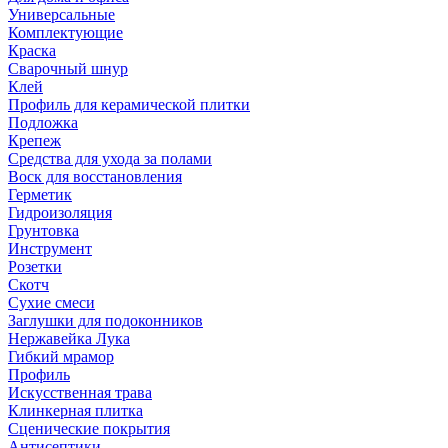
Универсальные
Комплектующие
Краска
Сварочный шнур
Клей
Профиль для керамической плитки
Подложка
Крепеж
Средства для ухода за полами
Воск для восстановления
Герметик
Гидроизоляция
Грунтовка
Инструмент
Розетки
Скотч
Сухие смеси
Заглушки для подоконников
Нержавейка Лука
Гибкий мрамор
Профиль
Искусственная трава
Клинкерная плитка
Сценические покрытия
Антисептики