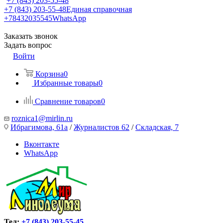
+7 (843) 203-55-48
+7 (843) 203-55-48
Единая справочная
+78432035545
WhatsApp
Заказать звонок
Задать вопрос
Войти
Корзина
0
Избранные товары
0
Сравнение товаров
0
roznica1@mirlin.ru
Ибрагимова, 61а
/
Журналистов 62
/
Складская, 7
Вконтакте
WhatsApp
Тел:
+7 (843) 203-55-45