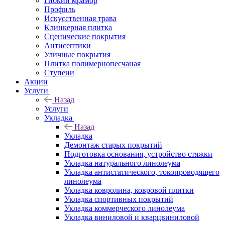
Гибкий мрамор
Профиль
Искусственная трава
Клинкерная плитка
Сценические покрытия
Антисептики
Уличные покрытия
Плитка полимернопесчаная
Ступени
Акции
Услуги
Назад
Услуги
Укладка
Назад
Укладка
Демонтаж старых покрытий
Подготовка основания, устройство стяжки
Укладка натурального линолеума
Укладка антистатического, токопроводящего
линолеума
Укладка ковролина, ковровой плитки
Укладка спортивных покрытий
Укладка коммерческого линолеума
Укладка виниловой и кварцвиниловой