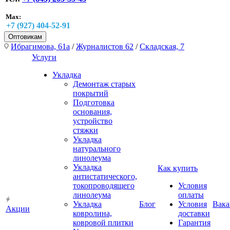
Max:
+7 (927) 404-52-91
Оптовикам
Ибрагимова, 61а
/
Журналистов 62
/
Складская, 7
Услуги
Укладка
Демонтаж старых
покрытий
Подготовка
основания,
устройство
стяжки
Укладка
натурального
линолеума
Укладка
Как купить
антистатического,
токопроводящего
Условия
линолеума
оплаты
Укладка
Блог
Условия
Вака
Акции
ковролина,
доставки
ковровой плитки
Гарантия