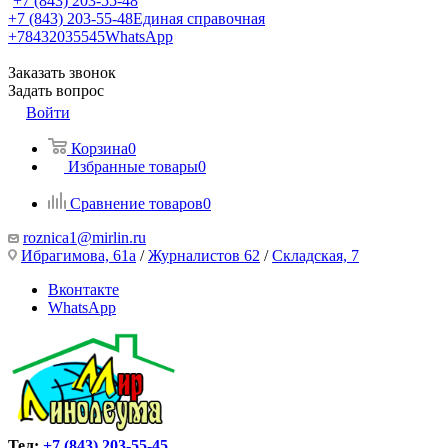
+7 (843) 203-55-48
+7 (843) 203-55-48
Единая справочная
+78432035545
WhatsApp
Заказать звонок
Задать вопрос
Войти
Корзина
0
Избранные товары
0
Сравнение товаров
0
roznica1@mirlin.ru
Ибрагимова, 61а
/
Журналистов 62
/
Складская, 7
Вконтакте
WhatsApp
Тел:
+7 (843) 203-55-45