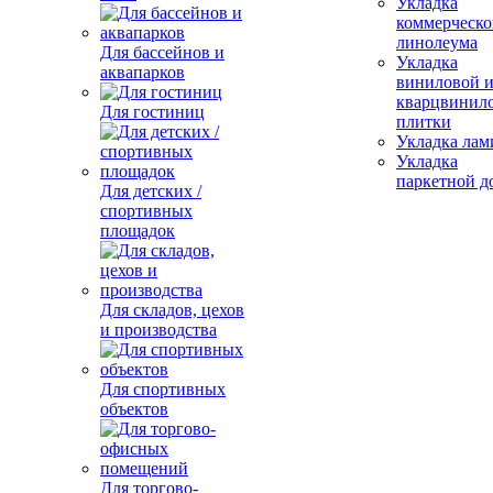
Укладка
коммерческо
линолеума
Для бассейнов и
Укладка
аквапарков
виниловой 
кварцвинил
Для гостиниц
плитки
Укладка лам
Укладка
паркетной д
Для детских /
спортивных
площадок
Для складов, цехов
и производства
Для спортивных
объектов
Для торгово-