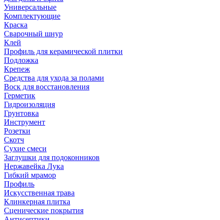
Универсальные
Комплектующие
Краска
Сварочный шнур
Клей
Профиль для керамической плитки
Подложка
Крепеж
Средства для ухода за полами
Воск для восстановления
Герметик
Гидроизоляция
Грунтовка
Инструмент
Розетки
Скотч
Сухие смеси
Заглушки для подоконников
Нержавейка Лука
Гибкий мрамор
Профиль
Искусственная трава
Клинкерная плитка
Сценические покрытия
Антисептики