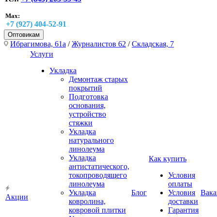
Max:
+7 (927) 404-52-91
Оптовикам
Ибрагимова, 61а
/
Журналистов 62
/
Складская, 7
Услуги
Укладка
Демонтаж старых
покрытий
Подготовка
основания,
устройство
стяжки
Укладка
натурального
линолеума
Укладка
Как купить
антистатического,
токопроводящего
Условия
линолеума
оплаты
Укладка
Блог
Условия
Вака
Акции
ковролина,
доставки
ковровой плитки
Гарантия