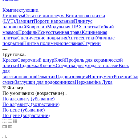
—
Комплектующие
Линолеум
Остатки линолеума
Виниловая плитка
(LVT)
Ламинат
Пороги напольные
Плинтус
напольный
Ковролин
Модульная ПВХ плитка
Гибкий
мрамор
Профиль
Искусственная трава
Клинкерная
плитка
Сценические покрытия
Антисептики
Уличные
покрытия
Плитка полимернопесчаная
Ступени
—
Грунтовка
Краска
Сварочный шнур
Клей
Профиль для керамической
плитки
Подложка
Крепеж
Средства для ухода за полами
Воск
для
восстановления
Герметик
Гидроизоляция
Инструмент
Розетки
Ско
смеси
Заглушки для подоконников
Нержавейка Лука
Фильтр
По умолчанию (возрастание)
По алфавиту (убывание)
По алфавиту (возрастание)
По цене (убывание)
По цене (возрастание)