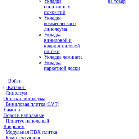
Укладка
на товар
спортивных
покрытий
Укладка
коммерческого
линолеума
Укладка
виниловой и
кварцвиниловой
плитки
Укладка ламината
Укладка
паркетной доски
Войти
Каталог
Линолеум
Остатки линолеума
Виниловая плитка (LVT)
Ламинат
Пороги напольные
Плинтус напольный
Ковролин
Модульная ПВХ плитка
Комплектующие