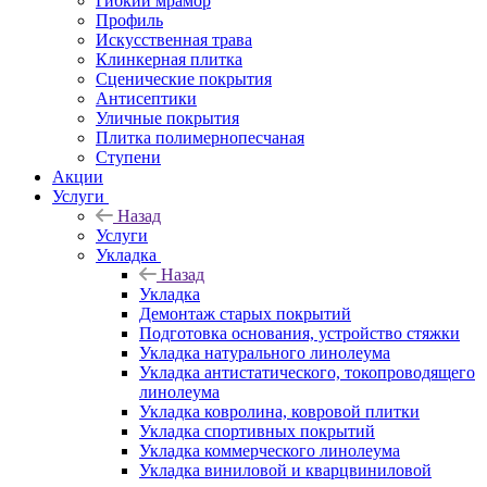
Гибкий мрамор
Профиль
Искусственная трава
Клинкерная плитка
Сценические покрытия
Антисептики
Уличные покрытия
Плитка полимернопесчаная
Ступени
Акции
Услуги
Назад
Услуги
Укладка
Назад
Укладка
Демонтаж старых покрытий
Подготовка основания, устройство стяжки
Укладка натурального линолеума
Укладка антистатического, токопроводящего
линолеума
Укладка ковролина, ковровой плитки
Укладка спортивных покрытий
Укладка коммерческого линолеума
Укладка виниловой и кварцвиниловой