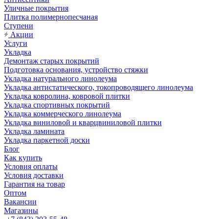
Уличные покрытия
Плитка полимернопесчаная
Ступени
Акции
Услуги
Укладка
Демонтаж старых покрытий
Подготовка основания, устройство стяжки
Укладка натурального линолеума
Укладка антистатического, токопроводящего линолеума
Укладка ковролина, ковровой плитки
Укладка спортивных покрытий
Укладка коммерческого линолеума
Укладка виниловой и кварцвиниловой плитки
Укладка ламината
Укладка паркетной доски
Блог
Как купить
Условия оплаты
Условия доставки
Гарантия на товар
Оптом
Вакансии
Магазины