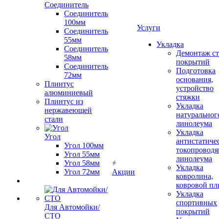
Соединитель
Соединитель
100мм
Услуги
Соединитель
55мм
Укладка
Соединитель
Демонтаж с
58мм
покрытий
Соединитель
Подготовка
72мм
основания,
Плинтус
устройство
алюминиевый
стяжки
Плинтус из
Укладка
нержавеющей
натуральног
стали
линолеума
Укладка
Угол
антистатиче
Угол 100мм
токопроводя
Угол 55мм
линолеума
Угол 58мм
Укладка
Угол 72мм
Акции
ковролина,
ковровой пл
Укладка
спортивных
Для Автомойки/
покрытий
СТО