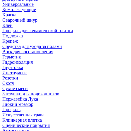
Универсальные
Комплектующие
Краска
Сварочный шнур
Клей
Профиль для керамической плитки
Подложка
Крепеж
Средства для ухода за полами
Воск для восстановления
Герметик
Гидроизоляция
Грунтовка
Инструмент
Розетки
Скотч
Сухие смеси
Заглушки для подоконников
Нержавейка Лука
Гибкий мрамор
Профиль
Искусственная трава
Клинкерная плитка
Сценические покрытия
Антисептики