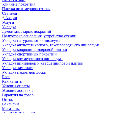
Уличные покрытия
Плитка полимернопесчаная
Ступени
Акции
Услуги
Укладка
Демонтаж старых покрытий
Подготовка основания, устройство стяжки
Укладка натурального линолеума
Укладка антистатического, токопроводящего линолеума
Укладка ковролина, ковровой плитки
Укладка спортивных покрытий
Укладка коммерческого линолеума
Укладка виниловой и кварцвиниловой плитки
Укладка ламината
Укладка паркетной доски
Блог
Как купить
Условия оплаты
Условия доставки
Гарантия на товар
Оптом
Вакансии
Магазины