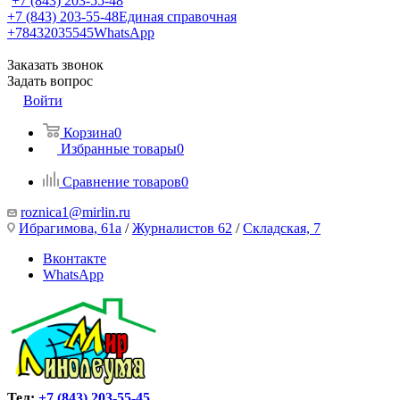
+7 (843) 203-55-48
+7 (843) 203-55-48
Единая справочная
+78432035545
WhatsApp
Заказать звонок
Задать вопрос
Войти
Корзина
0
Избранные товары
0
Сравнение товаров
0
roznica1@mirlin.ru
Ибрагимова, 61а
/
Журналистов 62
/
Складская, 7
Вконтакте
WhatsApp
Тел:
+7 (843) 203-55-45