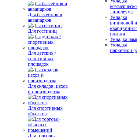
Укладка
коммерческо
линолеума
Для бассейнов и
Укладка
аквапарков
виниловой 
кварцвинил
Для гостиниц
плитки
Укладка лам
Укладка
паркетной д
Для детских /
спортивных
площадок
Для складов, цехов
и производства
Для спортивных
объектов
Для торгово-