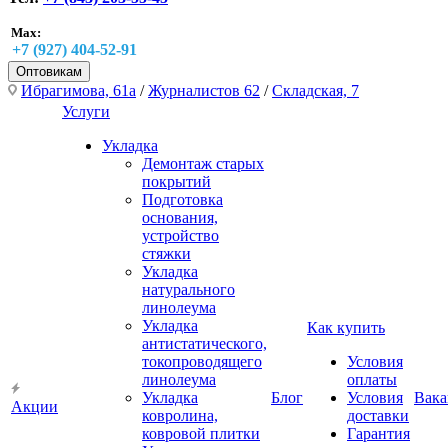
Max:
+7 (927) 404-52-91
Оптовикам
Ибрагимова, 61а
/
Журналистов 62
/
Складская, 7
Услуги
Укладка
Демонтаж старых
покрытий
Подготовка
основания,
устройство
стяжки
Укладка
натурального
линолеума
Укладка
Как купить
антистатического,
токопроводящего
Условия
линолеума
оплаты
Укладка
Блог
Условия
Вака
Акции
ковролина,
доставки
ковровой плитки
Гарантия