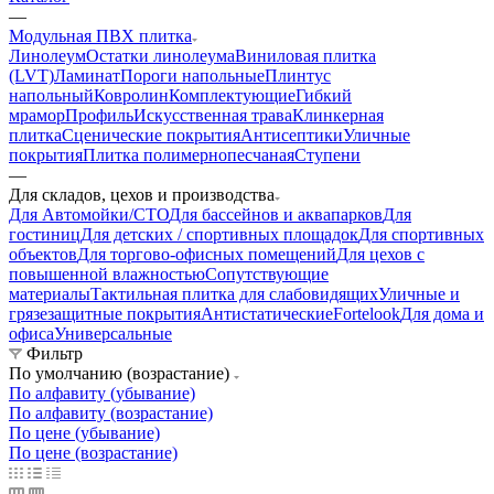
—
Модульная ПВХ плитка
Линолеум
Остатки линолеума
Виниловая плитка
(LVT)
Ламинат
Пороги напольные
Плинтус
напольный
Ковролин
Комплектующие
Гибкий
мрамор
Профиль
Искусственная трава
Клинкерная
плитка
Сценические покрытия
Антисептики
Уличные
покрытия
Плитка полимернопесчаная
Ступени
—
Для складов, цехов и производства
Для Автомойки/СТО
Для бассейнов и аквапарков
Для
гостиниц
Для детских / спортивных площадок
Для спортивных
объектов
Для торгово-офисных помещений
Для цехов с
повышенной влажностью
Сопутствующие
материалы
Тактильная плитка для слабовидящих
Уличные и
грязезащитные покрытия
Антистатические
Fortelook
Для дома и
офиса
Универсальные
Фильтр
По умолчанию (возрастание)
По алфавиту (убывание)
По алфавиту (возрастание)
По цене (убывание)
По цене (возрастание)