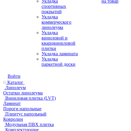
Укладка
на товар
спортивных
покрытий
Укладка
коммерческого
линолеума
Укладка
виниловой и
кварцвиниловой
плитки
Укладка ламината
Укладка
паркетной доски
Войти
Каталог
Линолеум
Остатки линолеума
Виниловая плитка (LVT)
Ламинат
Пороги напольные
Плинтус напольный
Ковролин
Модульная ПВХ плитка
Комплектующие