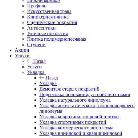
Гибкий мрамор
Профиль
Искусственная трава
Клинкерная плитка
Сценические покрытия
Антисептики
Уличные покрытия
Плитка полимернопесчаная
Ступени
Акции
Услуги
Назад
Услуги
Укладка
Назад
Укладка
Демонтаж старых покрытий
Подготовка основания, устройство стяжки
Укладка натурального линолеума
Укладка антистатического, токопроводящего
линолеума
Укладка ковролина, ковровой плитки
Укладка спортивных покрытий
Укладка коммерческого линолеума
Укладка виниловой и кварцвиниловой