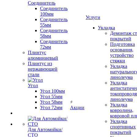
Соединитель
Соединитель
100мм
Услуги
Соединитель
55мм
Укладка
Соединитель
Демонтаж с
58мм
покрытий
Соединитель
Подготовка
72мм
основания,
Плинтус
устройство
алюминиевый
стяжки
Плинтус из
Укладка
нержавеющей
натуральног
стали
линолеума
Укладка
Угол
антистатиче
Угол 100мм
токопроводя
Угол 55мм
линолеума
Угол 58мм
Укладка
Угол 72мм
Акции
ковролина,
ковровой пл
Укладка
спортивных
Для Автомойки/
покрытий
СТО