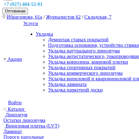
+7 (927) 404-52-91
Оптовикам
Ибрагимова, 61а
/
Журналистов 62
/
Складская, 7
Услуги
Укладка
Демонтаж старых покрытий
Подготовка основания, устройство стяжк
Укладка натурального линолеума
Укладка антистатического, токопроводящ
Акции
Укладка ковролина, ковровой плитки
Укладка спортивных покрытий
Укладка коммерческого линолеума
Укладка виниловой и кварцвиниловой пл
Укладка ламината
Укладка паркетной доски
Войти
Каталог
Линолеум
Остатки линолеума
Виниловая плитка (LVT)
Ламинат
Пороги напольные