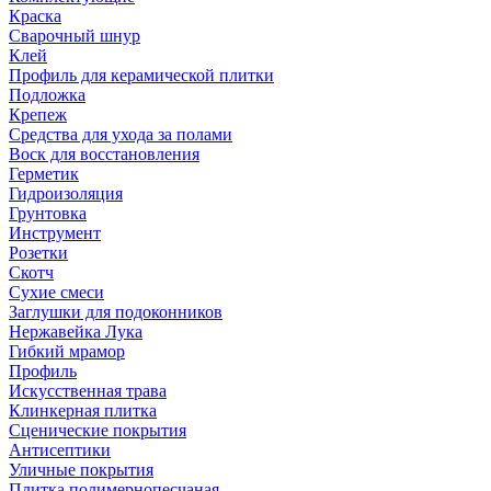
Краска
Сварочный шнур
Клей
Профиль для керамической плитки
Подложка
Крепеж
Средства для ухода за полами
Воск для восстановления
Герметик
Гидроизоляция
Грунтовка
Инструмент
Розетки
Скотч
Сухие смеси
Заглушки для подоконников
Нержавейка Лука
Гибкий мрамор
Профиль
Искусственная трава
Клинкерная плитка
Сценические покрытия
Антисептики
Уличные покрытия
Плитка полимернопесчаная