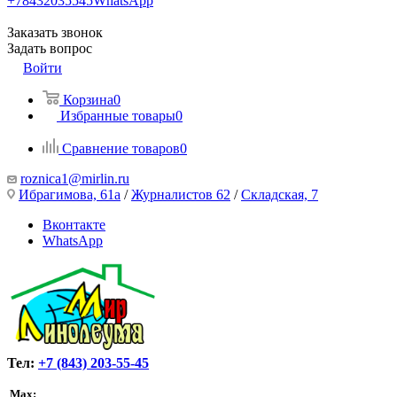
+78432035545
WhatsApp
Заказать звонок
Задать вопрос
Войти
Корзина
0
Избранные товары
0
Сравнение товаров
0
roznica1@mirlin.ru
Ибрагимова, 61а
/
Журналистов 62
/
Складская, 7
Вконтакте
WhatsApp
Тел:
+7 (843) 203-55-45
Max: