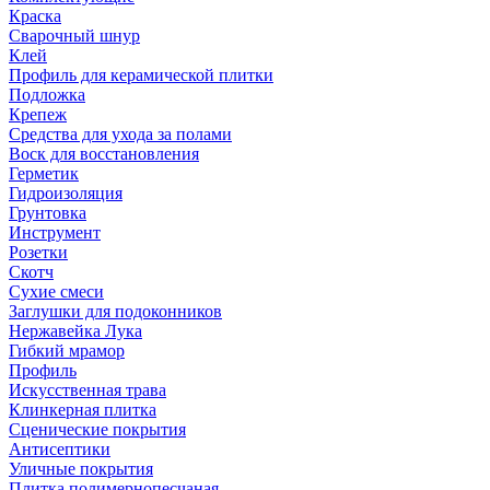
Краска
Сварочный шнур
Клей
Профиль для керамической плитки
Подложка
Крепеж
Средства для ухода за полами
Воск для восстановления
Герметик
Гидроизоляция
Грунтовка
Инструмент
Розетки
Скотч
Сухие смеси
Заглушки для подоконников
Нержавейка Лука
Гибкий мрамор
Профиль
Искусственная трава
Клинкерная плитка
Сценические покрытия
Антисептики
Уличные покрытия
Плитка полимернопесчаная