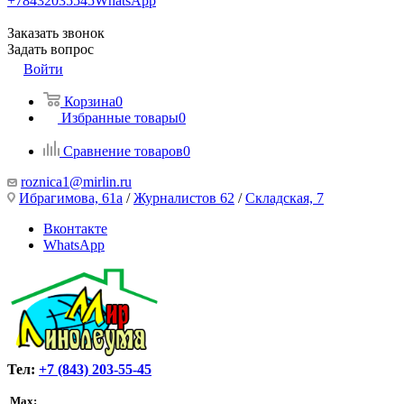
+78432035545
WhatsApp
Заказать звонок
Задать вопрос
Войти
Корзина
0
Избранные товары
0
Сравнение товаров
0
roznica1@mirlin.ru
Ибрагимова, 61а
/
Журналистов 62
/
Складская, 7
Вконтакте
WhatsApp
Тел:
+7 (843) 203-55-45
Max: