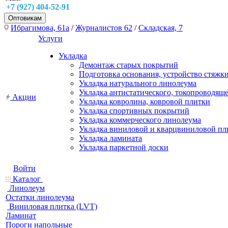
+7 (927) 404-52-91
Оптовикам
Ибрагимова, 61а
/
Журналистов 62
/
Складская, 7
Услуги
Укладка
Демонтаж старых покрытий
Подготовка основания, устройство стяжк
Укладка натурального линолеума
Укладка антистатического, токопроводящ
Акции
Укладка ковролина, ковровой плитки
Укладка спортивных покрытий
Укладка коммерческого линолеума
Укладка виниловой и кварцвиниловой пл
Укладка ламината
Укладка паркетной доски
Войти
Каталог
Линолеум
Остатки линолеума
Виниловая плитка (LVT)
Ламинат
Пороги напольные