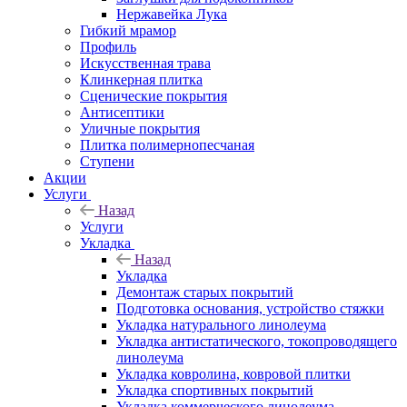
Нержавейка Лука
Гибкий мрамор
Профиль
Искусственная трава
Клинкерная плитка
Сценические покрытия
Антисептики
Уличные покрытия
Плитка полимернопесчаная
Ступени
Акции
Услуги
Назад
Услуги
Укладка
Назад
Укладка
Демонтаж старых покрытий
Подготовка основания, устройство стяжки
Укладка натурального линолеума
Укладка антистатического, токопроводящего
линолеума
Укладка ковролина, ковровой плитки
Укладка спортивных покрытий
Укладка коммерческого линолеума