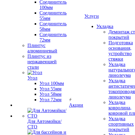
Соединитель
100мм
Соединитель
Услуги
55мм
Соединитель
Укладка
58мм
Демонтаж с
Соединитель
покрытий
72мм
Подготовка
Плинтус
основания,
алюминиевый
устройство
Плинтус из
стяжки
нержавеющей
Укладка
стали
натуральног
линолеума
Угол
Укладка
Угол 100мм
антистатиче
Угол 55мм
токопроводя
Угол 58мм
линолеума
Угол 72мм
Укладка
Акции
ковролина,
ковровой пл
Укладка
Для Автомойки/
спортивных
СТО
покрытий
Укладка