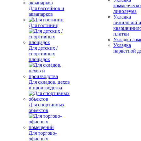
коммерческо
Для бассейнов и
линолеума
аквапарков
Укладка
виниловой 
Для гостиниц
кварцвинил
плитки
Укладка лам
Укладка
Для детских /
паркетной д
спортивных
площадок
Для складов, цехов
и производства
Для спортивных
объектов
Для торгово-
офисных