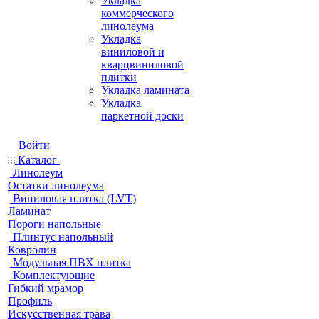
Укладка
коммерческого
линолеума
Укладка
виниловой и
кварцвиниловой
плитки
Укладка ламината
Укладка
паркетной доски
Войти
Каталог
Линолеум
Остатки линолеума
Виниловая плитка (LVT)
Ламинат
Пороги напольные
Плинтус напольный
Ковролин
Модульная ПВХ плитка
Комплектующие
Гибкий мрамор
Профиль
Искусственная трава