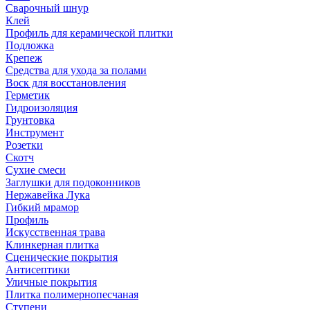
Сварочный шнур
Клей
Профиль для керамической плитки
Подложка
Крепеж
Средства для ухода за полами
Воск для восстановления
Герметик
Гидроизоляция
Грунтовка
Инструмент
Розетки
Скотч
Сухие смеси
Заглушки для подоконников
Нержавейка Лука
Гибкий мрамор
Профиль
Искусственная трава
Клинкерная плитка
Сценические покрытия
Антисептики
Уличные покрытия
Плитка полимернопесчаная
Ступени