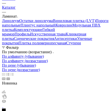
—
Каталог
—
Ламинат
Линолеум
Остатки линолеума
Виниловая плитка (LVT)
Пороги
напольные
Плинтус напольный
Ковролин
Модульная ПВХ
плитка
Комплектующие
Гибкий
мрамор
Профиль
Искусственная трава
Клинкерная
плитка
Сценические покрытия
Антисептики
Уличные
покрытия
Плитка полимернопесчаная
Ступени
Фильтр
По умолчанию (возрастание)
По алфавиту (убывание)
По алфавиту (возрастание)
По цене (убывание)
По цене (возрастание)
Новинка