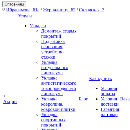
Оптовикам
Ибрагимова, 61а
/
Журналистов 62
/
Складская, 7
Услуги
Укладка
Демонтаж старых
покрытий
Подготовка
основания,
устройство
стяжки
Укладка
натурального
линолеума
Укладка
Как купить
антистатического,
токопроводящего
Условия
линолеума
оплаты
Укладка
Блог
Условия
Вака
Акции
ковролина,
доставки
ковровой плитки
Гарантия
Укладка
на товар
спортивных
покрытий