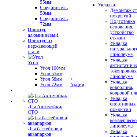
55мм
Укладка
Соединитель
Демонтаж с
58мм
покрытий
Соединитель
Подготовка
72мм
основания,
Плинтус
устройство
алюминиевый
стяжки
Плинтус из
Укладка
нержавеющей
натуральног
стали
линолеума
Укладка
Угол
антистатиче
Угол 100мм
токопроводя
Угол 55мм
линолеума
Угол 58мм
Укладка
Угол 72мм
Акции
ковролина,
ковровой пл
Укладка
спортивных
Для Автомойки/
покрытий
СТО
Укладка
коммерческо
линолеума
Для бассейнов и
Укладка
аквапарков
виниловой 