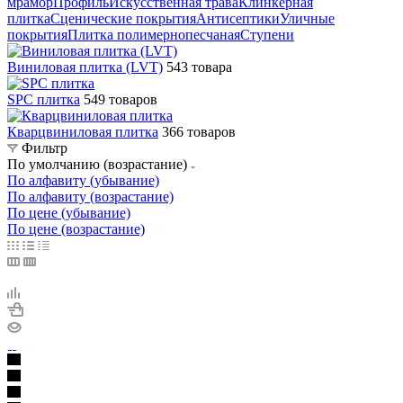
мрамор
Профиль
Искусственная трава
Клинкерная
плитка
Сценические покрытия
Антисептики
Уличные
покрытия
Плитка полимернопесчаная
Ступени
Виниловая плитка (LVT)
543 товара
SPC плитка
549 товаров
Кварцвиниловая плитка
366 товаров
Фильтр
По умолчанию (возрастание)
По алфавиту (убывание)
По алфавиту (возрастание)
По цене (убывание)
По цене (возрастание)