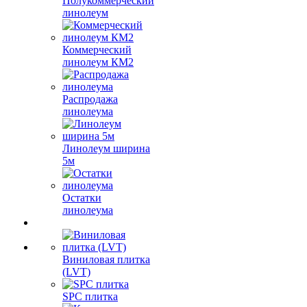
Полукоммерческий
линолеум
Коммерческий
линолеум КМ2
Распродажа
линолеума
Линолеум ширина
5м
Остатки
линолеума
Виниловая плитка
(LVT)
SPC плитка