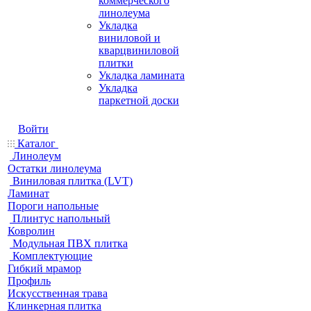
коммерческого
линолеума
Укладка
виниловой и
кварцвиниловой
плитки
Укладка ламината
Укладка
паркетной доски
Войти
Каталог
Линолеум
Остатки линолеума
Виниловая плитка (LVT)
Ламинат
Пороги напольные
Плинтус напольный
Ковролин
Модульная ПВХ плитка
Комплектующие
Гибкий мрамор
Профиль
Искусственная трава
Клинкерная плитка