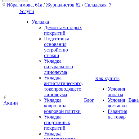
Ибрагимова, 61а
/
Журналистов 62
/
Складская, 7
Услуги
Укладка
Демонтаж старых
покрытий
Подготовка
основания,
устройство
стяжки
Укладка
натурального
линолеума
Укладка
Как купить
антистатического,
токопроводящего
Условия
линолеума
оплаты
Укладка
Блог
Условия
Вака
Акции
ковролина,
доставки
ковровой плитки
Гарантия
Укладка
на товар
спортивных
покрытий
Укладка