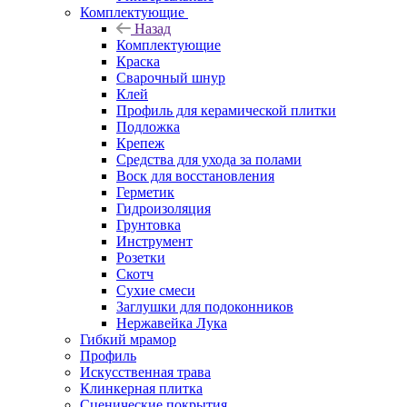
Комплектующие
Назад
Комплектующие
Краска
Сварочный шнур
Клей
Профиль для керамической плитки
Подложка
Крепеж
Средства для ухода за полами
Воск для восстановления
Герметик
Гидроизоляция
Грунтовка
Инструмент
Розетки
Скотч
Сухие смеси
Заглушки для подоконников
Нержавейка Лука
Гибкий мрамор
Профиль
Искусственная трава
Клинкерная плитка
Сценические покрытия