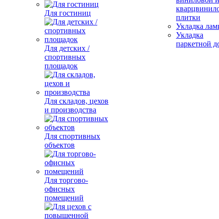
кварцвинил
Для гостиниц
плитки
Укладка лам
Укладка
паркетной д
Для детских /
спортивных
площадок
Для складов, цехов
и производства
Для спортивных
объектов
Для торгово-
офисных
помещений