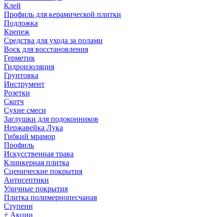
Клей
Профиль для керамической плитки
Подложка
Крепеж
Средства для ухода за полами
Воск для восстановления
Герметик
Гидроизоляция
Грунтовка
Инструмент
Розетки
Скотч
Сухие смеси
Заглушки для подоконников
Нержавейка Лука
Гибкий мрамор
Профиль
Искусственная трава
Клинкерная плитка
Сценические покрытия
Антисептики
Уличные покрытия
Плитка полимернопесчаная
Ступени
Акции