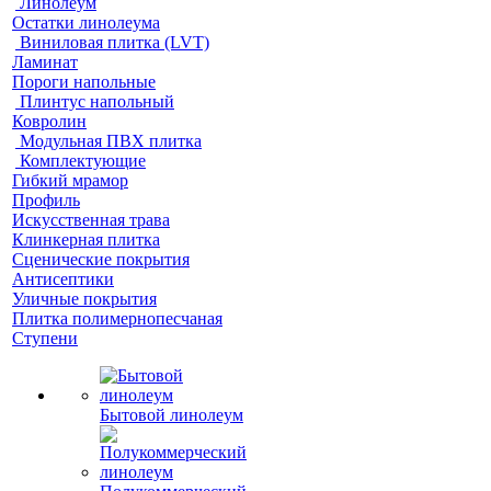
Линолеум
Остатки линолеума
Виниловая плитка (LVT)
Ламинат
Пороги напольные
Плинтус напольный
Ковролин
Модульная ПВХ плитка
Комплектующие
Гибкий мрамор
Профиль
Искусственная трава
Клинкерная плитка
Сценические покрытия
Антисептики
Уличные покрытия
Плитка полимернопесчаная
Ступени
Бытовой линолеум