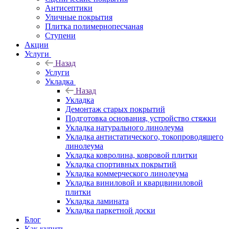
Антисептики
Уличные покрытия
Плитка полимернопесчаная
Ступени
Акции
Услуги
Назад
Услуги
Укладка
Назад
Укладка
Демонтаж старых покрытий
Подготовка основания, устройство стяжки
Укладка натурального линолеума
Укладка антистатического, токопроводящего
линолеума
Укладка ковролина, ковровой плитки
Укладка спортивных покрытий
Укладка коммерческого линолеума
Укладка виниловой и кварцвиниловой
плитки
Укладка ламината
Укладка паркетной доски
Блог
Как купить